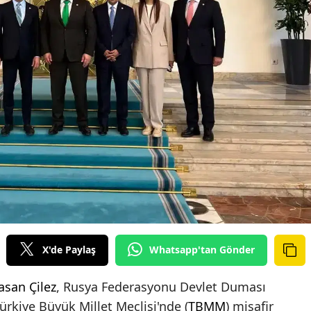
X'de Paylaş
Whatsapp'tan Gönder
asan Çilez
, Rusya Federasyonu Devlet Duması
ürkiye Büyük Millet Meclisi'nde (
TBMM
) misafir