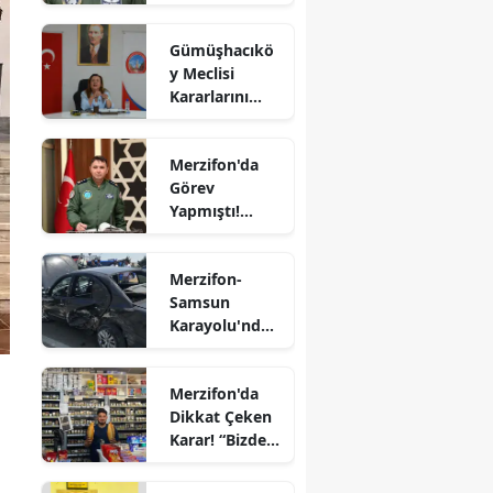
Orgeneral
Edirne
Rafet Dalkıran
Gümüşhacıkö
Hava
Elazığ
y Meclisi
Kuvvetleri
Kararlarını
Komutanı
Erzincan
Aldı
Oldu
Erzurum
Merzifon'da
Görev
Eskişehir
Yapmıştı!
Tümgeneral
Gaziantep
Mete Kuş
Merzifon-
Emekliliğe
Giresun
Samsun
Sevk Edildi
Karayolu'nda
Gümüşhane
Kaza! İki
Otomobil
Hakkari
Merzifon'da
Çarpıştı
Dikkat Çeken
Hatay
Karar! “Bizde
Ekmeğe Zam
Isparta
Yok” Dedi