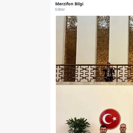
Merzifon Bilgi
Editör