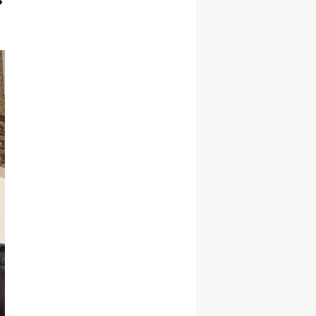
Yozgat
Zonguldak
Aksaray
Bayburt
Karaman
Kırıkkale
Batman
Şırnak
Bartın
Ardahan
Iğdır