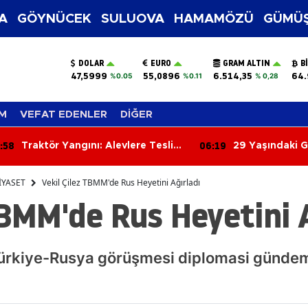
A
GÖYNÜCEK
SULUOVA
HAMAMÖZÜ
GÜMÜŞ
DOLAR
EURO
GRAM ALTIN
B
47,5999
55,0896
6.514,35
64.
%0.05
%0.11
% 0,28
M
VEFAT EDENLER
DİĞER
:19
05:40
29 Yaşındaki Genç Park
Silah Operasy
Halindeki Araçta Ölü Bulundu
4 Şüpheli Adli
Bırakıldı
İYASET
Vekil Çilez TBMM'de Rus Heyetini Ağırladı
TBMM'de Rus Heyetini 
rkiye-Rusya görüşmesi diplomasi günde