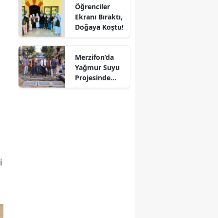
Öğrenciler
Mersin
Ekranı Bıraktı,
Doğaya Koştu!
İstanbul
İzmir
Merzifon’da
Yağmur Suyu
Kars
Projesinde
Sona Doğru!
Kastamonu
Kayseri
Kırklareli
Kırşehir
i
Kocaeli
Konya
Kütahya