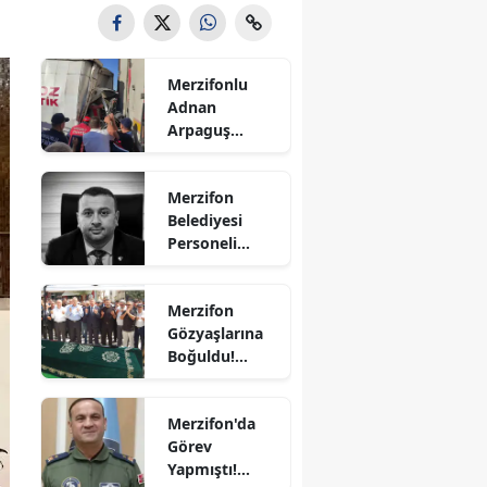
Bilecik
Bingöl
Merzifonlu
Adnan
Bitlis
Arpaguş
Çorum'da Feci
Bolu
Kazada
Merzifon
Hayatını
Burdur
Belediyesi
Kaybetti
Personeli
Bursa
Sercan
Nevcanoğlu
Çanakkale
Merzifon
Hayatını
Gözyaşlarına
Kaybetti
Çankırı
Boğuldu!
Sercan
Çorum
Nevcanoğlu
Merzifon'da
Son
Denizli
Görev
Yolculuğuna
Yapmıştı!
Diyarbakır
Uğurlandı