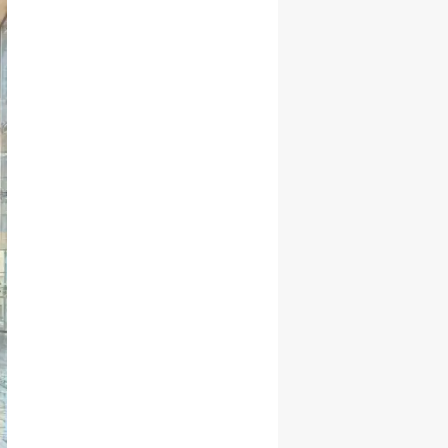
Malatya
Manisa
Kahramanmaraş
Mardin
Muğla
Muş
Nevşehir
Niğde
Ordu
Rize
Sakarya