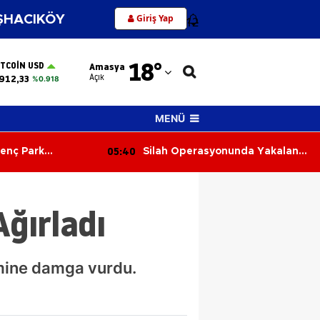
Giriş Yap
HACIKÖY
12
Adana
18
°
ITCOIN USD
Amasya
Adıyaman
Açık
912,33
%0.918
Afyonkarahisar
MENÜ
Ağrı
05:01
onunda Yakalanan
İş Makinesi 250 Metrelik
Amasya
 Kontrolle Serbest
Uçuruma Yuvarlandı: Operatör
Yaralandı
Ankara
Ağırladı
Antalya
Artvin
mine damga vurdu.
Aydın
Balıkesir