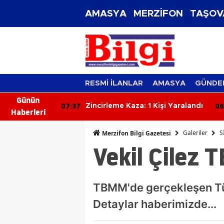
AMASYA
MERZİFON
TAŞOV
RESMİ İLANLAR
AMASYA
GÜNDE
Günün
06:58
06
Kişi Yaralandı
Traktör Yangını: Alevlere Teslim
Haberleri
Olan Araç Kullanılamaz Hale
Geldi
Galeriler
S
Merzifon Bilgi Gazetesi
Vekil Çilez 
TBMM'de gerçekleşen Tü
Detaylar haberimizde...