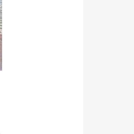
Samsun
Siirt
Sinop
Sivas
Tekirdağ
Tokat
Trabzon
Tunceli
Şanlıurfa
Uşak
Van