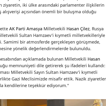
n ziyaretin, iki ülke arasındaki parlamenter ilişkilerin
rüş alışverişi açısından önemli bir buluşma olduğu
rette
AK Parti
Amasya
Milletvekili
Hasan Çilez
, Rusya
etvekili Sultan Hamzaev'i kıymetli milletvekilleriyle
 etti. Samimi bir atmosferde gerçekleşen görüşmede,
lmesine yönelik değerlendirmelerde bulunuldu.
hesabından açıklamada bulunan Milletvekili
Hasan
uğu memnuniyeti dile getirerek şu ifadeleri kullandı:
ası Milletvekili Sayın Sultan Hamzaev'i kıymetli
rlikte Gazi Meclisimizde misafir ettik. Nazik ziyaretler
la kendilerine teşekkür ediyorum."