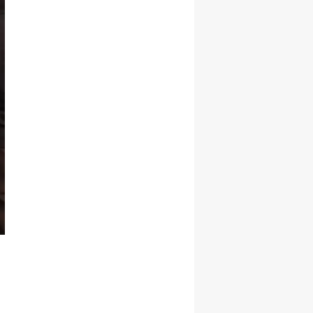
Yalova
Karabük
Kilis
Osmaniye
Düzce