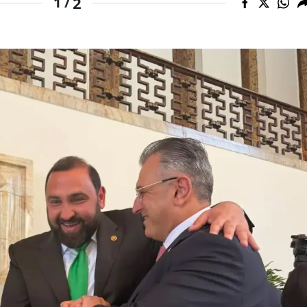
2
1 /