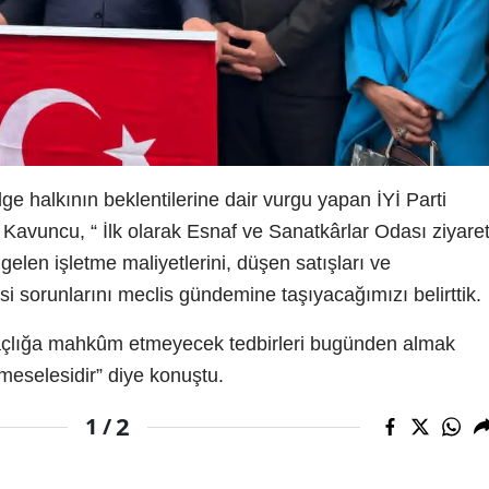
lge halkının beklentilerine dair vurgu yapan İYİ Parti
avuncu, “ İlk olarak Esnaf ve Sanatkârlar Odası ziyare
gelen işletme maliyetlerini, düşen satışları ve
 sorunlarını meclis gündemine taşıyacağımızı belirttik.
 açlığa mahkûm etmeyecek tedbirleri bugünden almak
 meselesidir” diye konuştu.
2
1 /