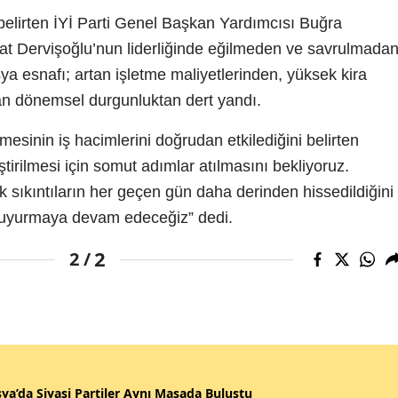
ı belirten İYİ Parti Genel Başkan Yardımcısı Buğra
 Dervişoğlu’nun liderliğinde eğilmeden ve savrulmada
a esnafı; artan işletme maliyetlerinden, yüksek kira
nan dönemsel durgunluktan dert yandı.
sinin iş hacimlerini doğrudan etkilediğini belirten
ştirilmesi için somut adımlar atılmasını bekliyoruz.
 sıkıntıların her geçen gün daha derinden hissedildiğini
e duyurmaya devam edeceğiz” dedi.
2
2 /
a’da Siyasi Partiler Aynı Masada Buluştu