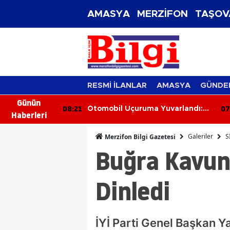
AMASYA
MERZİFON
TAŞOV
RESMİ İLANLAR
AMASYA
GÜNDE
Günün
07:42
Uçuruma Yuvarlandı:
Yaşlı Adamdan Tramvayda
Haberleri
r Yaralandı
Cinsel Taciz İddiası
Galeriler
S
Merzifon Bilgi Gazetesi
Buğra Kavun
Dinledi
İYİ Parti Genel Başkan Y