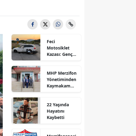
Bilecik
Bingöl
Bitlis
Feci
Bolu
Motosiklet
Kazası: Genç
Burdur
Sürücü
Hayatını
Bursa
MHP Merzifon
Kaybetti
Yönetiminden
Çanakkale
Kaymakam
Ahmet
Çankırı
Karaaslan'a
22 Yaşında
Ziyaret
Çorum
Hayatını
Kaybetti
Denizli
Diyarbakır