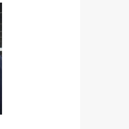
Samsun
Siirt
Sinop
Sivas
Tekirdağ
Tokat
Trabzon
Tunceli
Şanlıurfa
Uşak
Van