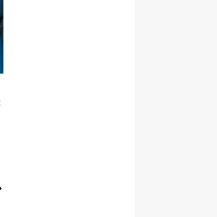
Malatya
Manisa
Kahramanmaraş
Mardin
Muğla
t
Muş
Nevşehir
Niğde
Ordu
Rize
Sakarya