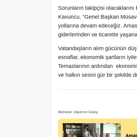
Sorunların takipçisi olacakların
Kavuncu, “Genel Başkan Müsavat
yollarına devam edeceğiz. Amasy
giderlerinden ve ticarette yaşa
Vatandaşların alım gücünün düşme
esnaflar, ekonomik şartların iyile
Temaslarının ardından
ekonomik
ve halkın sesini gür bir şekild
Muhabir: Alperen Güley
Amasy