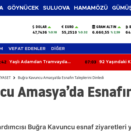
A
GÖYNÜCEK
SULUOVA
HAMAMÖZÜ
GÜMÜŞ
DOLAR
EURO
GRAM ALTIN
47,7436
55,2510
6.660,55
64
%0.18
%0.32
% 2,59
M
VEFAT EDENLER
DİĞER
07:03
06:24
92 Yaşındaki Kadın Tarlada
Kontro
Yanmış Halde Ölü Bulundu
Çarptı
İYASET
Buğra Kavuncu Amasya’da Esnafın Taleplerini Dinledi
cu Amasya’da Esnafın 
ardımcısı Buğra Kavuncu esnaf ziyaretleri 