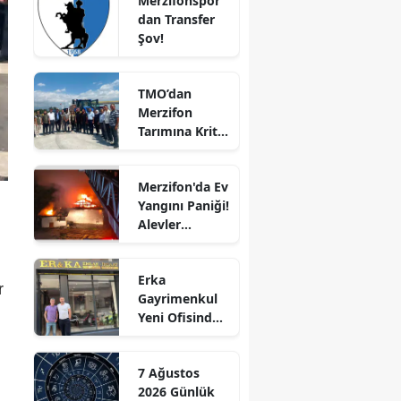
Merzifonspor'
dan Transfer
Edirne
Şov!
Elazığ
TMO’dan
Erzincan
Merzifon
Tarımına Kritik
Erzurum
Ziyaret!
Eskişehir
Merzifon'da Ev
Yangını Paniği!
Gaziantep
Alevler
Giresun
Büyümeden
Kontrol Altına
Gümüşhane
Erka
Alındı
r
Gayrimenkul
Hakkari
Yeni Ofisinde
Hizmete
Hatay
Başladı!
7 Ağustos
“Gayrimenkul
Isparta
2026 Günlük
Almak İçin