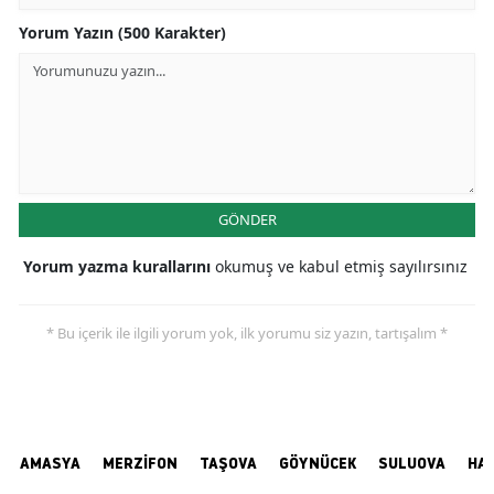
Yorum Yazın (500 Karakter)
GÖNDER
Yorum yazma kurallarını
okumuş ve kabul etmiş sayılırsınız
* Bu içerik ile ilgili yorum yok, ilk yorumu siz yazın, tartışalım *
AMASYA
MERZİFON
TAŞOVA
GÖYNÜCEK
SULUOVA
HA