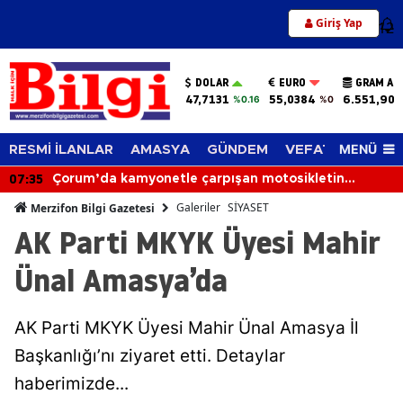
Giriş Yap
12
DOLAR
EURO
GRAM AL
47,7131
55,0384
6.551,90
%0.16
%0
MENÜ
RESMİ İLANLAR
AMASYA
GÜNDEM
VEFAT EDENLER
07:35
Çorum’da kamyonetle çarpışan motosikletin
sürücüsü hayatını kaybetti
Galeriler
SİYASET
Merzifon Bilgi Gazetesi
AK Parti MKYK Üyesi Mahir
Ünal Amasya’da
AK Parti MKYK Üyesi Mahir Ünal Amasya İl
Başkanlığı’nı ziyaret etti. Detaylar
haberimizde...