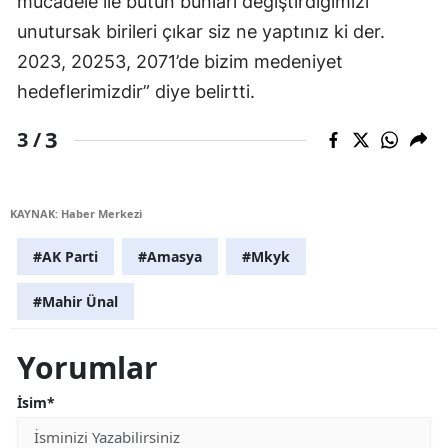
mücadele ile bütün bunları değiştirdiğimizi
unutursak birileri çıkar siz ne yaptınız ki der.
2023, 20253, 2071’de bizim medeniyet
hedeflerimizdir” diye belirtti.
3
3 /
KAYNAK: Haber Merkezi
#AK Parti
#Amasya
#Mkyk
#Mahir Ünal
Yorumlar
İsim*