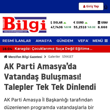
Giriş Yap
12
DOLAR
EURO
GRAM 
47,7436
55,2510
6.660,
%0.18
%0.32
MENÜ
RESMİ İLANLAR
AMASYA
GÜNDEM
VEFAT EDENLER
16:04
Karagöz: Çocuklarımız Suça Değil Eğitime
Yönelmeli!
Galeriler
SİYASET
Merzifon Bilgi Gazetesi
AK Parti Amasya’da
Vatandaş Buluşması!
Talepler Tek Tek Dinlendi
AK Parti Amasya İl Başkanlığı tarafından
düzenlenen programda vatandaşlarla bir