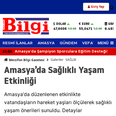
Giriş Yap
12
DOLAR
EURO
GRAM
47,6006
55,0471
6.483,
%0.06
%0.06
MENÜ
RESMİ İLANLAR
AMASYA
GÜNDEM
VEFAT EDENLER
15:26
MHP Merzifon Yönetiminden Başkan Alp Kargı'ya
Ziyaret
Galeriler
SAĞLIK
Merzifon Bilgi Gazetesi
Amasya’da Sağlıklı Yaşam
Etkinliği
Amasya’da düzenlenen etkinlikte
vatandaşların hareket yaşları ölçülerek sağlıklı
yaşam önerileri sunuldu. Detaylar