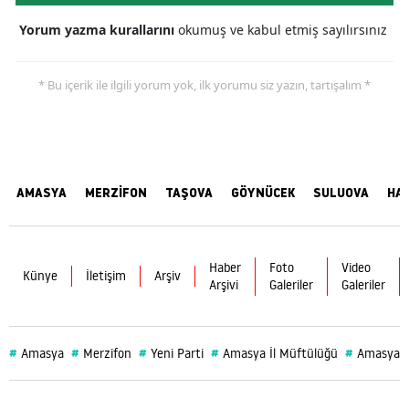
Yorum yazma kurallarını
okumuş ve kabul etmiş sayılırsınız
* Bu içerik ile ilgili yorum yok, ilk yorumu siz yazın, tartışalım *
AMASYA
MERZİFON
TAŞOVA
GÖYNÜCEK
SULUOVA
HA
Haber
Foto
Video
Künye
İletişim
Arşiv
Arşivi
Galeriler
Galeriler
#
#
#
#
#
Amasya
Merzifon
Yeni Parti
Amasya İl Müftülüğü
Amasya Va