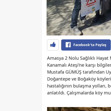
Facebook'ta Paylaş
Amasya 2 Nolu Sağlıklı Hayat 
Kanamalı Ateşi’ne karşı bilgile
Mustafa GÜMÜŞ tarafından Uygu
Doğantepe ve Boğaköy köyler
hastalığının bulaşma yolları, b
anlatıldı. Çalışmalarda köy mu