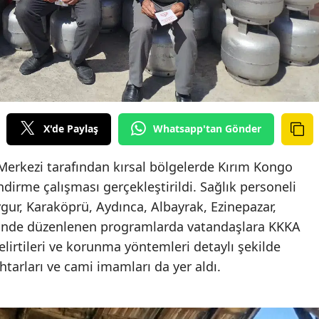
X'de Paylaş
Whatsapp'tan Gönder
Merkezi tarafından kırsal bölgelerde Kırım Kongo
ndirme çalışması gerçekleştirildi. Sağlık personeli
r, Karaköprü, Aydınca, Albayrak, Ezinepazar,
inde düzenlenen programlarda vatandaşlara KKKA
elirtileri ve korunma yöntemleri detaylı şekilde
htarları ve cami imamları da yer aldı.