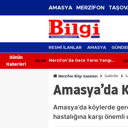
AMASYA
MERZİFON
TAŞOV
RESMİ İLANLAR
AMASYA
GÜNDE
Günün
10:26
10
arısı Yangın!
Altın Rekora Koşuyor, Dolar ve
Haberleri
 Kül Oldu
Euro'da Yükseliş Sürüyor! 6
Ağustos 2026'da Piyasalar
Galeriler
S
Merzifon Bilgi Gazetesi
Hareketli
Amasya’da K
Amasya’da köylerde gerç
hastalığına karşı önemli