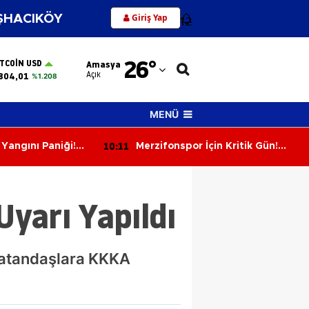
Giriş Yap
HACIKÖY
12
Adana
26
°
ITCOIN USD
Amasya
Adıyaman
Açık
804,01
%1.208
Afyonkarahisar
MENÜ
Ağrı
09:32
in Kritik Gün!
Amasya'da Gıda Denetimleri
Amasya
ayında Yarın Son
Aralıksız Sürüyor
Ankara
yarı Yapıldı
Antalya
Artvin
 vatandaşlara KKKA
Aydın
Balıkesir