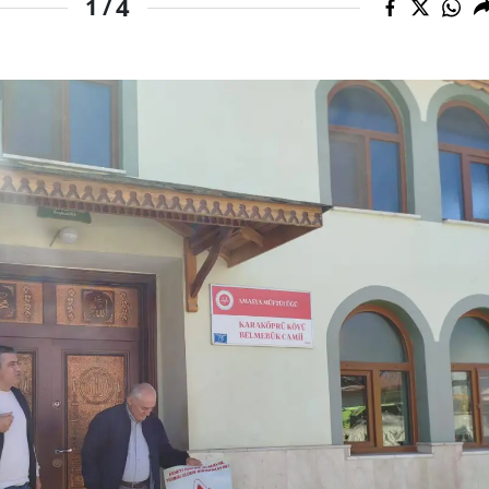
4
1 /