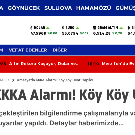
A
GÖYNÜCEK
SULUOVA
HAMAMÖZÜ
GÜMÜŞ
DOLAR
EURO
GRAM ALTIN
B
47,5968
55,0794
6.514,28
64.
%0.06
%0.12
% 0,28
M
VEFAT EDENLER
DİĞER
:19
10:11
Merzifon'da Ev Yangını Paniği!
Merzifonspor İç
Alevler Büyümeden Kontrol
Lige Katılım P
Altına Alındı
Gün
AĞLIK
Amasya’da KKKA Alarmı! Köy Köy Uyarı Yapıldı
KKA Alarmı! Köy Köy U
ekleştirilen bilgilendirme çalışmalarıyla
 uyarılar yapıldı. Detaylar haberimizde…