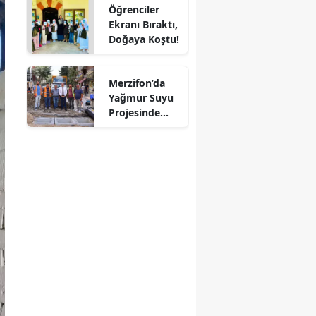
Öğrenciler
Mersin
Ekranı Bıraktı,
Doğaya Koştu!
İstanbul
İzmir
Merzifon’da
Yağmur Suyu
Kars
Projesinde
Sona Doğru!
Kastamonu
Kayseri
Kırklareli
Kırşehir
Kocaeli
Konya
Kütahya