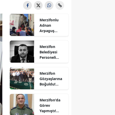
Bilecik
Bingöl
Merzifonlu
Adnan
Bitlis
Arpaguş
Çorum'da Feci
Bolu
Kazada
Merzifon
Hayatını
Burdur
Belediyesi
Kaybetti
Personeli
Bursa
Sercan
Nevcanoğlu
Çanakkale
Merzifon
Hayatını
Gözyaşlarına
Kaybetti
Çankırı
Boğuldu!
Sercan
Çorum
Nevcanoğlu
Merzifon'da
Son
Denizli
Görev
Yolculuğuna
Yapmıştı!
Diyarbakır
Uğurlandı