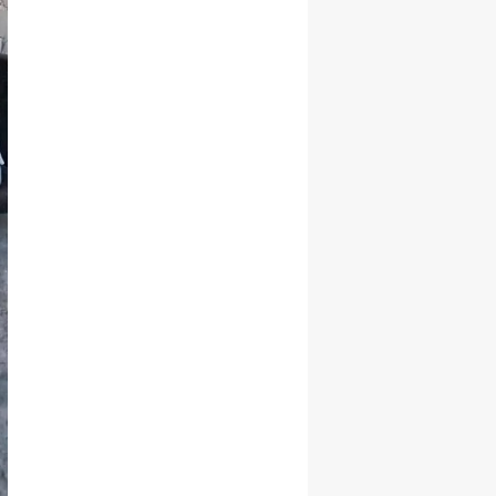
Malatya
Manisa
Kahramanmaraş
Mardin
Muğla
Muş
Nevşehir
Niğde
Ordu
Rize
Sakarya