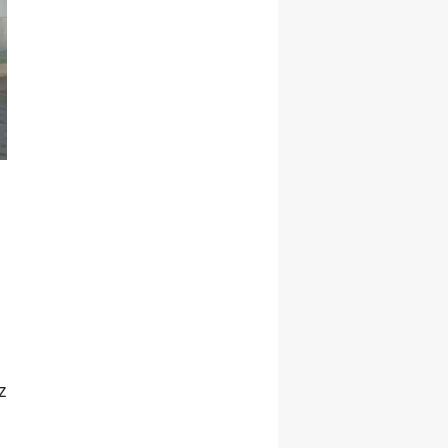
Yalova
Karabük
Kilis
Osmaniye
Düzce
z