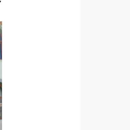
Yozgat
Zonguldak
Aksaray
Bayburt
Karaman
Kırıkkale
Batman
Şırnak
Bartın
Ardahan
Iğdır