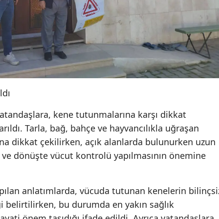
ldı
vatandaşlara, kene tutunmalarına karşı dikkat
rıldı. Tarla, bağ, bahçe ve hayvancılıkla uğraşan
na dikkat çekilirken, açık alanlarda bulunurken uzun
si ve dönüşte vücut kontrolü yapılmasının önemine
lan anlatımlarda, vücuda tutunan kenelerin bilinçsi
i belirtilirken, bu durumda en yakın sağlık
ati önem taşıdığı ifade edildi. Ayrıca vatandaşlara