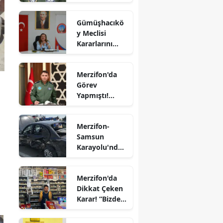
Orgeneral
Edirne
Rafet Dalkıran
Gümüşhacıkö
Hava
Elazığ
y Meclisi
Kuvvetleri
Kararlarını
Komutanı
Erzincan
Aldı
Oldu
Erzurum
Merzifon'da
Görev
Eskişehir
Yapmıştı!
Tümgeneral
Gaziantep
Mete Kuş
Merzifon-
Emekliliğe
Giresun
Samsun
Sevk Edildi
Karayolu'nda
Gümüşhane
Kaza! İki
Otomobil
Hakkari
Merzifon'da
Çarpıştı
Dikkat Çeken
Hatay
Karar! “Bizde
Ekmeğe Zam
Isparta
Yok” Dedi