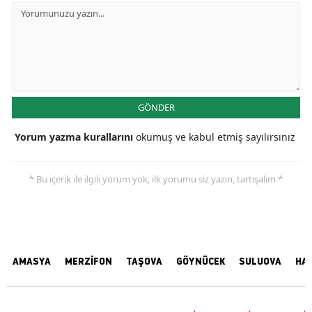
GÖNDER
Yorum yazma kurallarını
okumuş ve kabul etmiş sayılırsınız
* Bu içerik ile ilgili yorum yok, ilk yorumu siz yazın, tartışalım *
AMASYA
MERZİFON
TAŞOVA
GÖYNÜCEK
SULUOVA
HA