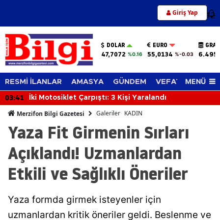
Giriş Yap
12
DOLAR
EURO
GRAM
47,7072
55,0134
6.495
%0.16
%-0.03
MENÜ
RESMİ İLANLAR
AMASYA
GÜNDEM
VEFAT EDENLER
03:41
İki Motosiklet Çarpıştı: 3 Kişi Yaralandı
Galeriler
KADIN
Merzifon Bilgi Gazetesi
Yaza Fit Girmenin Sırları
Açıklandı! Uzmanlardan
Etkili ve Sağlıklı Öneriler
Yaza formda girmek isteyenler için
uzmanlardan kritik öneriler geldi. Beslenme ve