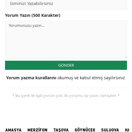
Yorum Yazın (500 Karakter)
GÖNDER
Yorum yazma kurallarını
okumuş ve kabul etmiş sayılırsınız
* Bu içerik ile ilgili yorum yok, ilk yorumu siz yazın, tartışalım *
AMASYA
MERZİFON
TAŞOVA
GÖYNÜCEK
SULUOVA
HA