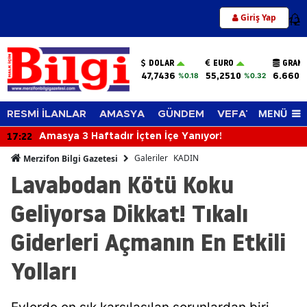
Giriş Yap
12
DOLAR
EURO
GRAM 
47,7436
55,2510
6.660,
%0.18
%0.32
MENÜ
RESMİ İLANLAR
AMASYA
GÜNDEM
VEFAT EDENLER
17:22
Amasya 3 Haftadır İçten İçe Yanıyor!
Galeriler
KADIN
Merzifon Bilgi Gazetesi
Lavabodan Kötü Koku
Geliyorsa Dikkat! Tıkalı
Giderleri Açmanın En Etkili
Yolları