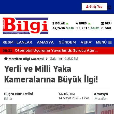
Giriş Yap
12
DOLAR
EURO
GRAM 
47,7436
55,2510
6.660,
%0.18
%0.32
MENÜ
RESMİ İLANLAR
AMASYA
GÜNDEM
VEFAT EDENLER
08:21
Otomobil Uçuruma Yuvarlandı: Sürücü Ağır
Yaralandı
Galeriler
GÜNDEM
Merzifon Bilgi Gazetesi
Yerli ve Milli Yaka
Kameralarına Büyük İlgi!
Büşra Nur Ertilal
Amasya
Yayınlanma
14 Mayıs 2026 - 17:41
Editör
Merzifon