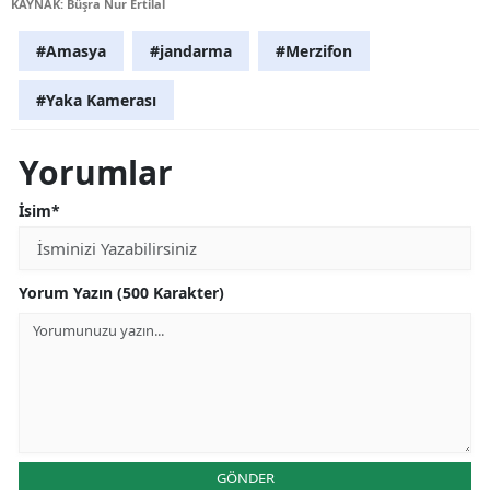
KAYNAK: Büşra Nur Ertilal
#Amasya
#jandarma
#Merzifon
#Yaka Kamerası
Yorumlar
İsim*
Yorum Yazın (500 Karakter)
GÖNDER