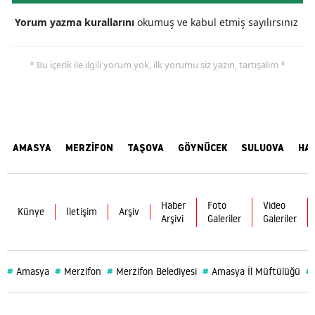
Yorum yazma kurallarını
okumuş ve kabul etmiş sayılırsınız
* Bu içerik ile ilgili yorum yok, ilk yorumu siz yazın, tartışalım *
AMASYA
MERZİFON
TAŞOVA
GÖYNÜCEK
SULUOVA
HA
Haber
Foto
Video
Künye
İletişim
Arşiv
Arşivi
Galeriler
Galeriler
#
#
#
#
#
Amasya
Merzifon
Merzifon Belediyesi
Amasya İl Müftülüğü