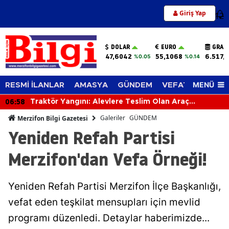
Giriş Yap
12
DOLAR
EURO
GRAM
47,6042
55,1068
6.517,
%0.05
%0.14
MENÜ
RESMİ İLANLAR
AMASYA
GÜNDEM
VEFAT EDENLER
06:58
Traktör Yangını: Alevlere Teslim Olan Araç
Kullanılamaz Hale Geldi
Galeriler
GÜNDEM
Merzifon Bilgi Gazetesi
Yeniden Refah Partisi
Merzifon'dan Vefa Örneği!
Yeniden Refah Partisi Merzifon İlçe Başkanlığı,
vefat eden teşkilat mensupları için mevlid
programı düzenledi. Detaylar haberimizde...