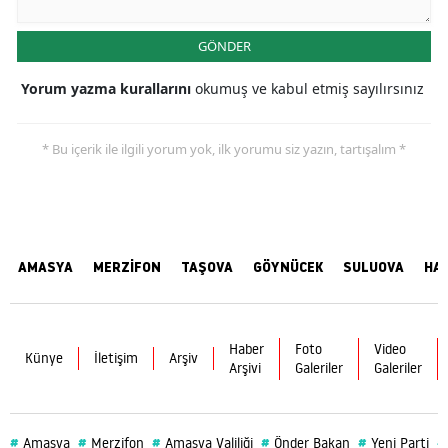
GÖNDER
Yorum yazma kurallarını
okumuş ve kabul etmiş sayılırsınız
* Bu içerik ile ilgili yorum yok, ilk yorumu siz yazın, tartışalım *
AMASYA
MERZİFON
TAŞOVA
GÖYNÜCEK
SULUOVA
HA
Haber
Foto
Video
Künye
İletişim
Arşiv
Arşivi
Galeriler
Galeriler
#
#
#
#
#
#
Amasya
Merzifon
Amasya Valiliği
Önder Bakan
Yeni Parti