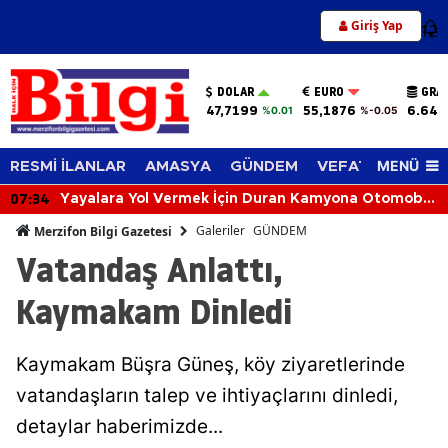
Giriş Yap
12
DOLAR
EURO
GRA
47,7199
55,1876
6.648
%0.01
%-0.05
MENÜ
RESMİ İLANLAR
AMASYA
GÜNDEM
VEFAT EDENLER
07:34
Yayalara Yol Vermek İçin Duran Kamyona Otomobil
Çarptı: 2 Yaralı
Galeriler
GÜNDEM
Merzifon Bilgi Gazetesi
Vatandaş Anlattı,
Kaymakam Dinledi
Kaymakam Büşra Güneş, köy ziyaretlerinde
vatandaşların talep ve ihtiyaçlarını dinledi,
detaylar haberimizde...