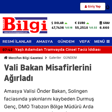
Giriş Yap
12
DOLAR
EURO
GRAM 
47,7436
55,2510
6.660,
%0.18
%0.32
MENÜ
RESMİ İLANLAR
AMASYA
GÜNDEM
VEFAT EDENLER
07:42
Yaşlı Adamdan Tramvayda Cinsel Taciz İddiası
Galeriler
GÜNDEM
Merzifon Bilgi Gazetesi
Vali Bakan Misafirlerini
Ağırladı
Amasya Valisi Önder Bakan, Solingen
faciasında yakınlarını kaybeden Durmuş
Genç, DMO Trabzon Bölge Müdürü Arda