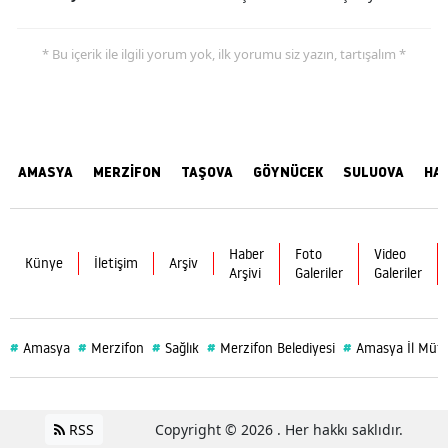
* Bu içerik ile ilgili yorum yok, ilk yorumu siz yazın, tartışalım *
AMASYA
MERZİFON
TAŞOVA
GÖYNÜCEK
SULUOVA
HA
Haber
Foto
Video
Künye
İletişim
Arşiv
Arşivi
Galeriler
Galeriler
#
#
#
#
#
Amasya
Merzifon
Sağlık
Merzifon Belediyesi
Amasya İl Müf
RSS
Copyright © 2026 . Her hakkı saklıdır.