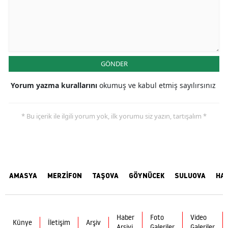
GÖNDER
Yorum yazma kurallarını
okumuş ve kabul etmiş sayılırsınız
* Bu içerik ile ilgili yorum yok, ilk yorumu siz yazın, tartışalım *
AMASYA
MERZİFON
TAŞOVA
GÖYNÜCEK
SULUOVA
HA
Haber
Foto
Video
Künye
İletişim
Arşiv
Arşivi
Galeriler
Galeriler