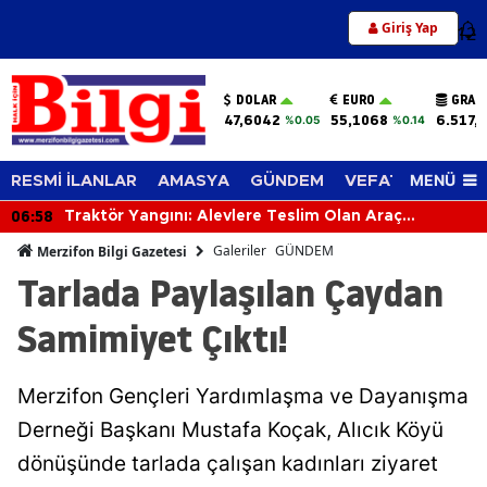
Giriş Yap
12
DOLAR
EURO
GRAM
47,6042
55,1068
6.517,
%0.05
%0.14
MENÜ
RESMİ İLANLAR
AMASYA
GÜNDEM
VEFAT EDENLER
06:58
Traktör Yangını: Alevlere Teslim Olan Araç
Kullanılamaz Hale Geldi
Galeriler
GÜNDEM
Merzifon Bilgi Gazetesi
Tarlada Paylaşılan Çaydan
Samimiyet Çıktı!
Merzifon Gençleri Yardımlaşma ve Dayanışma
Derneği Başkanı Mustafa Koçak, Alıcık Köyü
dönüşünde tarlada çalışan kadınları ziyaret