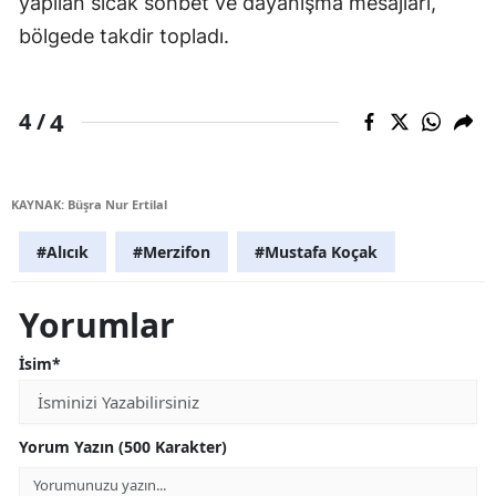
yapılan sıcak sohbet ve dayanışma mesajları,
bölgede takdir topladı.
4
4 /
KAYNAK: Büşra Nur Ertilal
#Alıcık
#Merzifon
#Mustafa Koçak
Yorumlar
İsim*
Yorum Yazın (500 Karakter)