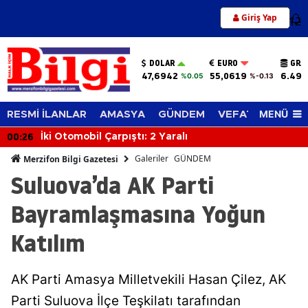
Giriş Yap
12
DOLAR
EURO
GRA
47,6942
55,0619
6.494
%0.05
%-0.13
MENÜ
RESMİ İLANLAR
AMASYA
GÜNDEM
VEFAT EDENLER
00:26
İki Otomobil Çarpıştı: 2 Yaralı
Galeriler
GÜNDEM
Merzifon Bilgi Gazetesi
Suluova’da AK Parti
Bayramlaşmasına Yoğun
Katılım
AK Parti Amasya Milletvekili Hasan Çilez, AK
Parti Suluova İlçe Teşkilatı tarafından