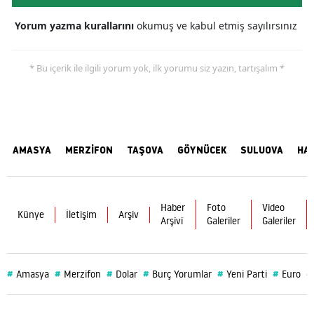
Yorum yazma kurallarını
okumuş ve kabul etmiş sayılırsınız
* Bu içerik ile ilgili yorum yok, ilk yorumu siz yazın, tartışalım *
AMASYA
MERZİFON
TAŞOVA
GÖYNÜCEK
SULUOVA
HA
Haber
Foto
Video
Künye
İletişim
Arşiv
Arşivi
Galeriler
Galeriler
#
#
#
#
#
#
#
Amasya
Merzifon
Dolar
Burç Yorumlar
Yeni Parti
Euro