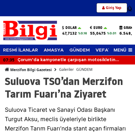
Giriş Yap
12
DOLAR
EURO
GRAM 
47,7132
55,0475
6.548,6
%0.16
%0.01
MENÜ
RESMİ İLANLAR
AMASYA
GÜNDEM
VEFAT EDENLER
07:35
Çorum’da kamyonetle çarpışan motosikletin
sürücüsü hayatını kaybetti
Galeriler
GÜNDEM
Merzifon Bilgi Gazetesi
Suluova TSO’dan Merzifon
Tarım Fuarı’na Ziyaret
Suluova Ticaret ve Sanayi Odası Başkanı
Turgut Aksu, meclis üyeleriyle birlikte
Merzifon Tarım Fuarı’nda stant açan firmaları