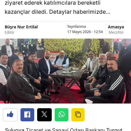
ziyaret ederek katılımcılara bereketli
kazançlar diledi. Detaylar haberimizde…
Büşra Nur Ertilal
Amasya
Yayınlanma
17 Mayıs 2026 - 12:54
Editör
Merzifon
Suluova
Ticaret ve Sanayi Odası Başkanı
Turgut