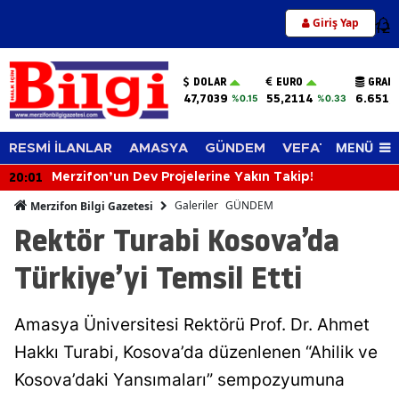
Giriş Yap
12
DOLAR
EURO
GRAM 
47,7039
55,2114
6.651,
%0.15
%0.33
MENÜ
RESMİ İLANLAR
AMASYA
GÜNDEM
VEFAT EDENLER
20:01
Merzifon’un Dev Projelerine Yakın Takip!
Galeriler
GÜNDEM
Merzifon Bilgi Gazetesi
Rektör Turabi Kosova’da
Türkiye’yi Temsil Etti
Amasya Üniversitesi Rektörü Prof. Dr. Ahmet
Hakkı Turabi, Kosova’da düzenlenen “Ahilik ve
Kosova’daki Yansımaları” sempozyumuna