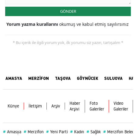
GÖNDER
Yorum yazma kurallarını
okumuş ve kabul etmiş sayılırsınız
* Bu içerik ile ilgili yorum yok, ilk yorumu siz yazın, tartışalım *
AMASYA
MERZİFON
TAŞOVA
GÖYNÜCEK
SULUOVA
HA
Haber
Foto
Video
Künye
İletişim
Arşiv
Arşivi
Galeriler
Galeriler
#
#
#
#
#
#
Amasya
Merzifon
Yeni Parti
Kadın
Sağlık
Merzifon Beledi