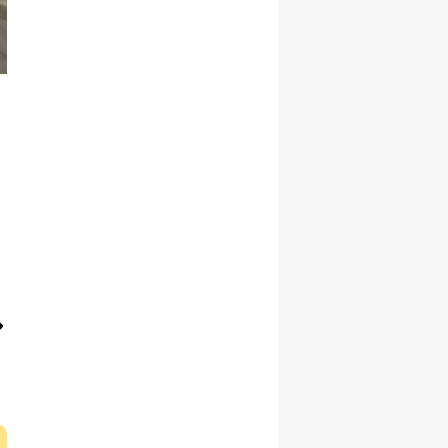
Yozgat
Zonguldak
Aksaray
Bayburt
Karaman
Kırıkkale
Batman
Şırnak
Bartın
Ardahan
Iğdır