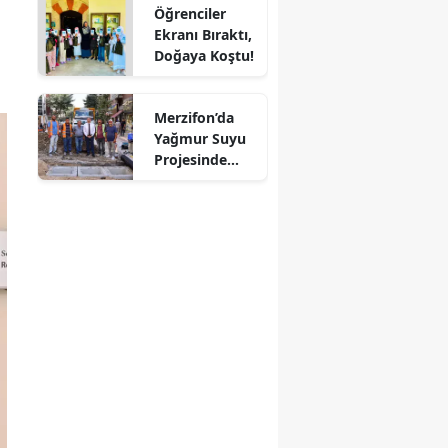
Öğrenciler
Mersin
Ekranı Bıraktı,
Doğaya Koştu!
İstanbul
İzmir
Merzifon’da
Yağmur Suyu
Kars
Projesinde
Sona Doğru!
Kastamonu
Kayseri
Kırklareli
Kırşehir
Kocaeli
Konya
Kütahya