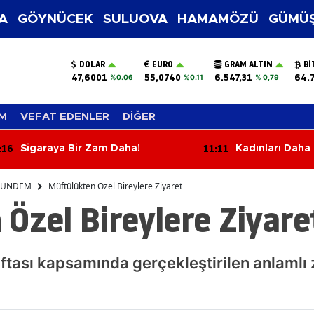
A
GÖYNÜCEK
SULUOVA
HAMAMÖZÜ
GÜMÜŞ
DOLAR
EURO
GRAM ALTIN
BI
47,6001
55,0740
6.547,31
64.
%0.06
%0.11
% 0,79
M
VEFAT EDENLER
DİĞER
11:11
10:56
Kadınları Daha Genç ve Bakımlı
6 Ağu
Gösteren 10 Etkili Güzellik Sırrı
Ayrılan
ÜNDEM
Müftülükten Özel Bireylere Ziyaret
Özel Bireylere Ziyare
ftası kapsamında gerçekleştirilen anlamlı z