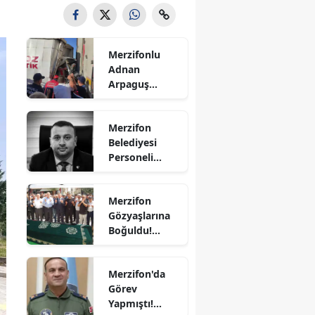
Bilecik
Bingöl
Merzifonlu
Adnan
Bitlis
Arpaguş
Çorum'da Feci
Bolu
Kazada
Merzifon
Hayatını
Burdur
Belediyesi
Kaybetti
Personeli
Bursa
Sercan
Nevcanoğlu
Çanakkale
Merzifon
Hayatını
Gözyaşlarına
Kaybetti
Çankırı
Boğuldu!
Sercan
Çorum
Nevcanoğlu
Merzifon'da
Son
Denizli
Görev
Yolculuğuna
Yapmıştı!
Diyarbakır
Uğurlandı