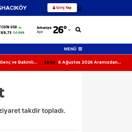
Giriş Yap
HACIKÖY
12
Adana
26
°
TCOIN USD
Amasya
Adıyaman
Açık
769,73
%0.988
Afyonkarahisar
MENÜ
Ağrı
10:41
stos 2026 Aramızdan
Rüyada Ölüm Görmek Ne
Amasya
lar
Anlama Gelir? İşte Rüyad
Ölmenin ve Ölüm Haberi
Ankara
Almanın Yorumu
t
Antalya
Artvin
iyaret takdir topladı.
Aydın
Balıkesir