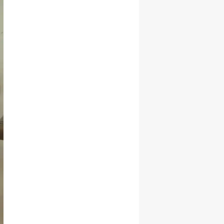
Samsun
Siirt
Sinop
Sivas
Tekirdağ
Tokat
Trabzon
Tunceli
Şanlıurfa
Uşak
Van