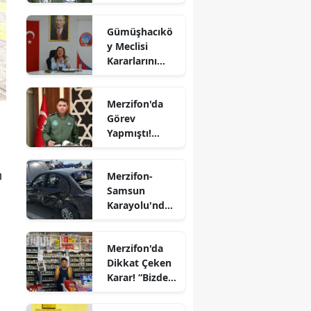
Orgeneral
Edirne
Rafet Dalkıran
Gümüşhacıkö
Hava
Elazığ
y Meclisi
Kuvvetleri
Kararlarını
Komutanı
Erzincan
Aldı
Oldu
Erzurum
Merzifon'da
Görev
Eskişehir
Yapmıştı!
Tümgeneral
Gaziantep
Mete Kuş
n
Merzifon-
Emekliliğe
Giresun
Samsun
Sevk Edildi
Karayolu'nda
Gümüşhane
Kaza! İki
Otomobil
Hakkari
Merzifon'da
Çarpıştı
Dikkat Çeken
Hatay
Karar! “Bizde
Ekmeğe Zam
Isparta
Yok” Dedi