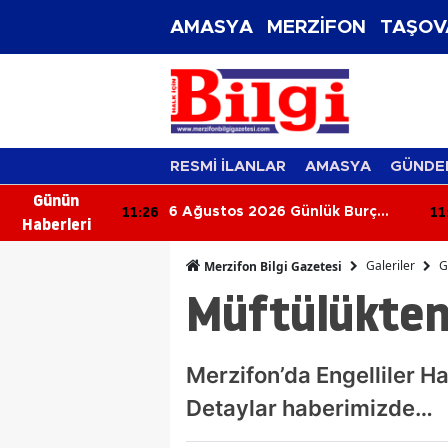
AMASYA
MERZİFON
TAŞOV
RESMİ İLANLAR
AMASYA
GÜNDE
Günün
11:16
 2026 Günlük Burç
Sigaraya Bir Zam Daha!
Haberleri
 Aşk, Para ve
Sürpriz Gelişmeler!
Galeriler
G
Merzifon Bilgi Gazetesi
unuzu Neler Bekliyor?
Müftülükten 
Merzifon’da Engelliler Ha
Detaylar haberimizde…