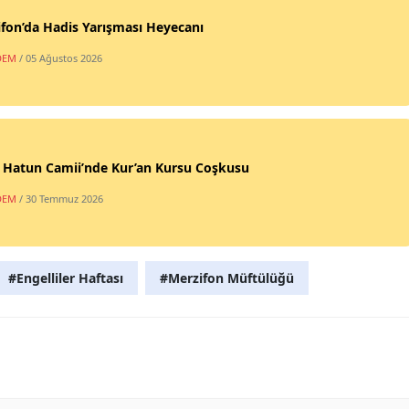
fon’da Hadis Yarışması Heyecanı
DEM
/ 05 Ağustos 2026
 Hatun Camii’nde Kur’an Kursu Coşkusu
DEM
/ 30 Temmuz 2026
#Engelliler Haftası
#Merzifon Müftülüğü