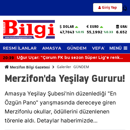
Giriş Yap
12
DOLAR
EURO
GRAM
47,7043
55,1992
6.652,
%0.15
%0.33
MENÜ
RESMİ İLANLAR
AMASYA
GÜNDEM
VEFAT EDENLER
20:39
Uğur Uçar: "Çorum FK bu sezon Süper Lig’e renk
katacak"
Galeriler
GÜNDEM
Merzifon Bilgi Gazetesi
Merzifon'da Yeşilay Gururu!
Amasya Yeşilay Şubesi'nin düzenlediği "En
Özgün Pano" yarışmasında dereceye giren
Merzifonlu okullar, ödüllerini düzenlenen
törenle aldı. Detaylar haberimizde...