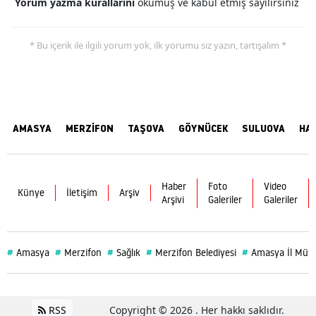
Yorum yazma kurallarını
okumuş ve kabul etmiş sayılırsınız
* Bu içerik ile ilgili yorum yok, ilk yorumu siz yazın, tartışalım *
AMASYA
MERZİFON
TAŞOVA
GÖYNÜCEK
SULUOVA
HA
Haber
Foto
Video
Künye
İletişim
Arşiv
Arşivi
Galeriler
Galeriler
#
#
#
#
#
Amasya
Merzifon
Sağlık
Merzifon Belediyesi
Amasya İl Müf
RSS
Copyright © 2026 . Her hakkı saklıdır.