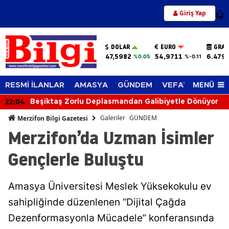
Giriş Yap
12
DOLAR
EURO
GRAM
47,5982
54,9711
6.479
%0.05
%-0.11
MENÜ
RESMİ İLANLAR
AMASYA
GÜNDEM
VEFAT EDENLER
21:50
Amasya Üniversitesi'nde Teknoloji Heyecanı
Galeriler
GÜNDEM
Merzifon Bilgi Gazetesi
Merzifon’da Uzman İsimler
Gençlerle Buluştu
Amasya Üniversitesi Meslek Yüksekokulu ev
sahipliğinde düzenlenen “Dijital Çağda
Dezenformasyonla Mücadele” konferansında