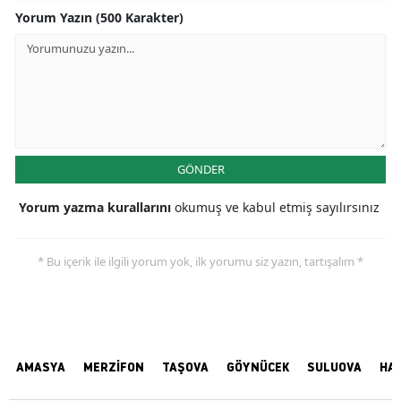
Yorum Yazın (500 Karakter)
GÖNDER
Yorum yazma kurallarını
okumuş ve kabul etmiş sayılırsınız
* Bu içerik ile ilgili yorum yok, ilk yorumu siz yazın, tartışalım *
AMASYA
MERZİFON
TAŞOVA
GÖYNÜCEK
SULUOVA
HA