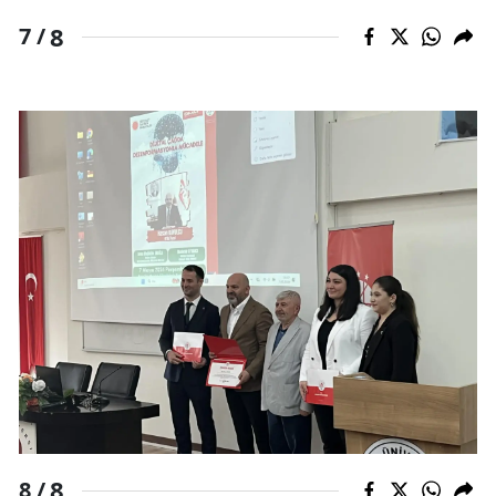
8
7 /
8
8 /