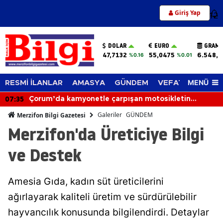
Giriş Yap
12
DOLAR
EURO
GRAM 
47,7132
55,0475
6.548,6
%0.16
%0.01
MENÜ
RESMİ İLANLAR
AMASYA
GÜNDEM
VEFAT EDENLER
06:56
Otomobil Devrildi: 2 Kişi Yaralandı
Galeriler
GÜNDEM
Merzifon Bilgi Gazetesi
Merzifon'da Üreticiye Bilgi
ve Destek
Amesia Gıda, kadın süt üreticilerini
ağırlayarak kaliteli üretim ve sürdürülebilir
hayvancılık konusunda bilgilendirdi. Detaylar