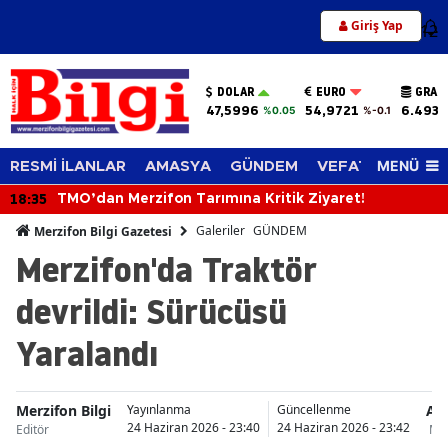
Giriş Yap
12
DOLAR
EURO
GRAM
47,5996
54,9721
6.493,
%0.05
%-0.1
MENÜ
RESMİ İLANLAR
AMASYA
GÜNDEM
VEFAT EDENLER
18:35
TMO’dan Merzifon Tarımına Kritik Ziyaret!
Galeriler
GÜNDEM
Merzifon Bilgi Gazetesi
Merzifon'da Traktör
devrildi: Sürücüsü
Yaralandı
Merzifon Bilgi
Am
Yayınlanma
Güncellenme
24 Haziran 2026 - 23:40
24 Haziran 2026 - 23:42
Editör
Mer