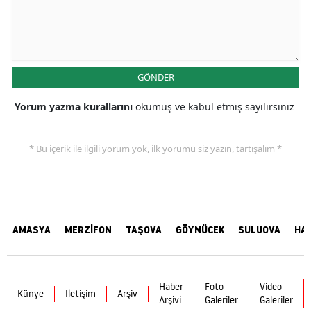
GÖNDER
Yorum yazma kurallarını
okumuş ve kabul etmiş sayılırsınız
* Bu içerik ile ilgili yorum yok, ilk yorumu siz yazın, tartışalım *
AMASYA
MERZİFON
TAŞOVA
GÖYNÜCEK
SULUOVA
HA
Haber
Foto
Video
Künye
İletişim
Arşiv
Arşivi
Galeriler
Galeriler