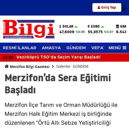
Giriş Yap
12
DOLAR
EURO
GRAM
47,6009
55,0575
6.543,
%0.06
%0.07
MENÜ
RESMİ İLANLAR
AMASYA
GÜNDEM
VEFAT EDENLER
12:05
Vezirköprü TSO’da Seçim Yarışı Başladı!
Galeriler
GÜNDEM
Merzifon Bilgi Gazetesi
Merzifon’da Sera Eğitimi
Başladı
Merzifon İlçe Tarım ve Orman Müdürlüğü ile
Merzifon Halk Eğitim Merkezi iş birliğinde
düzenlenen “Örtü Altı Sebze Yetiştiriciliği