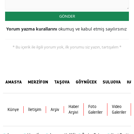
GÖNDER
Yorum yazma kurallarını
okumuş ve kabul etmiş sayılırsınız
* Bu içerik ile ilgili yorum yok, ilk yorumu siz yazın, tartışalım *
AMASYA
MERZİFON
TAŞOVA
GÖYNÜCEK
SULUOVA
HA
Haber
Foto
Video
Künye
İletişim
Arşiv
Arşivi
Galeriler
Galeriler