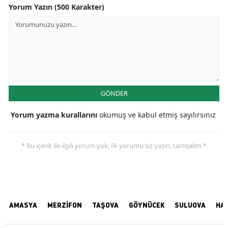
Yorum Yazın (500 Karakter)
GÖNDER
Yorum yazma kurallarını
okumuş ve kabul etmiş sayılırsınız
* Bu içerik ile ilgili yorum yok, ilk yorumu siz yazın, tartışalım *
AMASYA
MERZİFON
TAŞOVA
GÖYNÜCEK
SULUOVA
HA