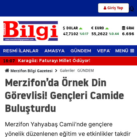
Giriş Yap
12
DOLAR
EURO
GRAM 
47,7102
55,2622
6.696,
%0.17
%0.44
MENÜ
RESMİ İLANLAR
AMASYA
GÜNDEM
VEFAT EDENLER
15:58
Merzifon İlçe Seçim Müdürü Enver Demirci'ye Veda!
Yeni Görev Yeri Suluova Oldu
Galeriler
GÜNDEM
Merzifon Bilgi Gazetesi
Merzifon’da Örnek Din
Görevlisi! Gençleri Camide
Buluşturdu
Merzifon Yahyabaş Camii’nde gençlere
yönelik düzenlenen eğitim ve etkinlikler takdir