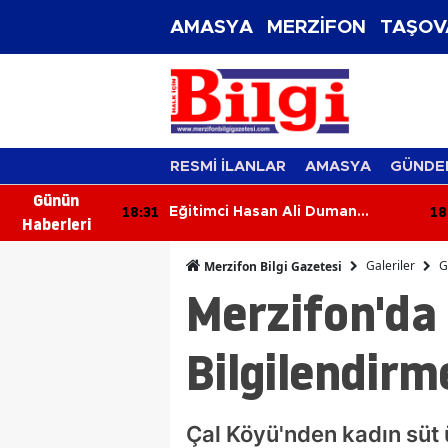
AMASYA
MERZİFON
TAŞOV
RESMİ İLANLAR
AMASYA
GÜNDE
Günün
18:22
18
i Duman
Merzifon OSB Yönetim Kurulu
Haberleri
Toplandı
Galeriler
G
Merzifon Bilgi Gazetesi
Merzifon'da 
Bilgilendirm
Çal Köyü'nden kadın süt 