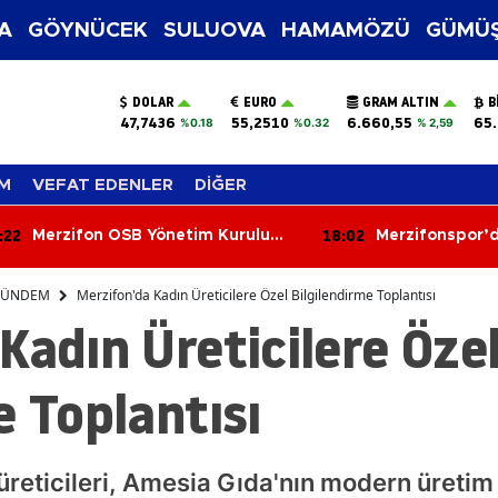
A
GÖYNÜCEK
SULUOVA
HAMAMÖZÜ
GÜMÜŞ
DOLAR
EURO
GRAM ALTIN
B
47,7436
55,2510
6.660,55
65.
%0.18
%0.32
% 2,59
M
VEFAT EDENLER
DİĞER
:02
17:42
Merzifonspor’da Şok İstifa!
Merzifonspor 
Başkan Kazım Gül Görevi Bıraktı
Çözdü!
ÜNDEM
Merzifon'da Kadın Üreticilere Özel Bilgilendirme Toplantısı
Kadın Üreticilere Öze
e Toplantısı
üreticileri, Amesia Gıda'nın modern üretim