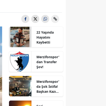
Bilecik
Bingöl
Bitlis
22 Yaşında
Bolu
Hayatını
Kaybetti
Burdur
Bursa
Merzifonspor'
dan Transfer
Çanakkale
Şov!
Çankırı
Merzifonspor’
Çorum
da Şok İstifa!
Başkan Kazım
Denizli
Gül Görevi
Bıraktı
Diyarbakır