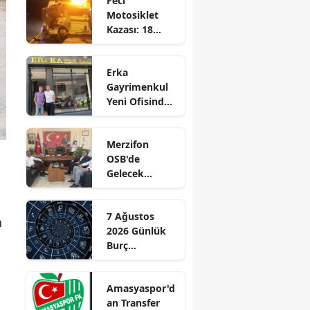
Feci
Motosiklet
Edirne
Kazası: 18
Yaşındaki
Elazığ
Genç Hayatını
Erka
Kaybetti
Erzincan
Gayrimenkul
Yeni Ofisinde
Erzurum
Hizmete
Başladı!
Eskişehir
Merzifon
“Gayrimenkul
OSB'de
Gaziantep
Almak İçin
Gelecek
Doğru Zaman”
Giresun
Konuşuldu
Gümüşhane
7 Ağustos
n
2026 Günlük
Hakkari
Burç
Yorumları:
Hatay
Aşkta
Amasyaspor'd
Sürprizler,
Isparta
an Transfer
Parada Yeni