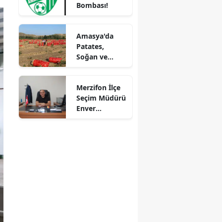
Bombası!
Fırsatlar
Mersin
Kapıda!
İstanbul
Amasya'da
Patates,
İzmir
Soğan ve
Cevizde İyi
Kars
Tarım
Merzifon İlçe
Denetimi
Kastamonu
Seçim Müdürü
Enver
Kayseri
Demirci'ye
Veda! Yeni
Kırklareli
Görev Yeri
Suluova Oldu
Kırşehir
Kocaeli
Konya
Kütahya