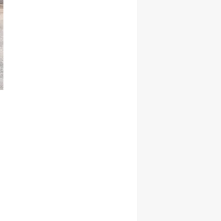
Yozgat
Zonguldak
Aksaray
Bayburt
Karaman
Kırıkkale
Batman
Şırnak
Bartın
Ardahan
Iğdır