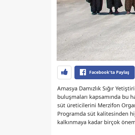
Facebook'ta Paylaş
Amasya Damızlık Sığır Yetiştiri
buluşmaları kapsamında bu ha
süt üreticilerini Merzifon Orga
Programda süt kalitesinden hij
kalkınmaya kadar birçok öneml