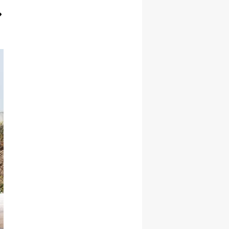
Samsun
Siirt
Sinop
Sivas
Tekirdağ
Tokat
Trabzon
Tunceli
Şanlıurfa
Uşak
Van