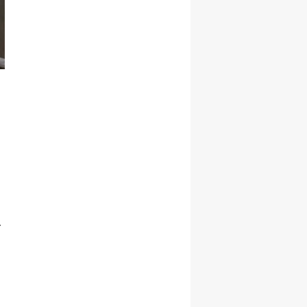
Malatya
Manisa
Kahramanmaraş
Mardin
Muğla
Muş
Nevşehir
Niğde
r
Ordu
Rize
Sakarya