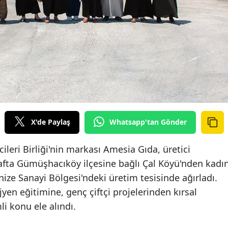
X'de Paylaş
Whatsapp'tan Gönder
cileri Birliği'nin markası Amesia Gıda, üretici
fta Gümüşhacıköy ilçesine bağlı Çal Köyü'nden kadı
nize Sanayi Bölgesi'ndeki üretim tesisinde ağırladı.
yen eğitimine, genç çiftçi projelerinden kırsal
i konu ele alındı.