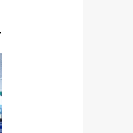
Yalova
Karabük
Kilis
Osmaniye
Düzce