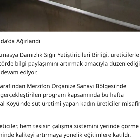
ıda'da Ağırlandı
sya Damızlık Sığır Yetiştiricileri Birliği, üreticilerle
törde bilgi paylaşımını artırmak amacıyla düzenlediği
z devam ediyor.
tarafından Merzifon Organize Sanayi Bölgesi'nde
 gerçekleştirilen program kapsamında bu hafta
l Köyü'nde süt üretimi yapan kadın üreticiler misafi
ticiler, hem tesisin çalışma sistemini yerinde görme
inde kaliteyi artırmaya yönelik eğitimlere katıldı.