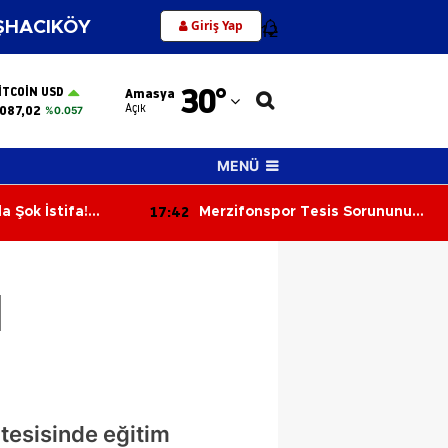
Giriş Yap
HACIKÖY
12
Adana
30
°
ITCOIN USD
Amasya
Adıyaman
Açık
087,02
%0.057
Afyonkarahisar
MENÜ
Ağrı
17:25
Tesis Sorununu
Merzifon Küçükçay Köyü’nde
Amasya
Arazi Yangını: 50 Dönüm Alan
Zarar Gördü
Ankara
l
Antalya
Artvin
Aydın
Balıkesir
 tesisinde eğitim