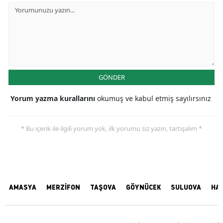
GÖNDER
Yorum yazma kurallarını
okumuş ve kabul etmiş sayılırsınız
* Bu içerik ile ilgili yorum yok, ilk yorumu siz yazın, tartışalım *
AMASYA
MERZİFON
TAŞOVA
GÖYNÜCEK
SULUOVA
HA