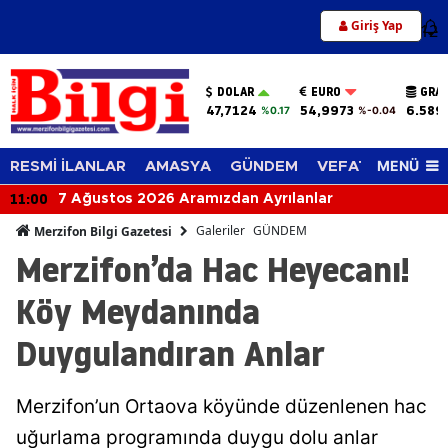
Giriş Yap
12
DOLAR
EURO
GRAM
47,7124
54,9973
6.589
%0.17
%-0.04
MENÜ
RESMİ İLANLAR
AMASYA
GÜNDEM
VEFAT EDENLER
11:00
7 Ağustos 2026 Aramızdan Ayrılanlar
Galeriler
GÜNDEM
Merzifon Bilgi Gazetesi
Merzifon’da Hac Heyecanı!
Köy Meydanında
Duygulandıran Anlar
Merzifon’un Ortaova köyünde düzenlenen hac
uğurlama programında duygu dolu anlar