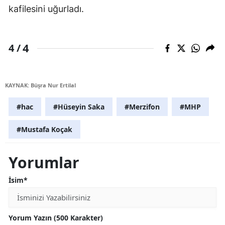
kafilesini uğurladı.
4
4 /
KAYNAK: Büşra Nur Ertilal
#hac
#Hüseyin Saka
#Merzifon
#MHP
#Mustafa Koçak
Yorumlar
İsim*
Yorum Yazın (500 Karakter)