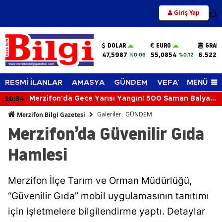
Giriş Yap
12
DOLAR
EURO
GRAM
47,5987
55,0854
6.522,
%0.06
%0.12
MENÜ
RESMİ İLANLAR
AMASYA
GÜNDEM
VEFAT EDENLER
10:34
Merzifon'da Gece Yarısı Yangın! 500 Saman Balyası
Kül Oldu
Galeriler
GÜNDEM
Merzifon Bilgi Gazetesi
Merzifon’da Güvenilir Gıda
Hamlesi
Merzifon İlçe Tarım ve Orman Müdürlüğü,
“Güvenilir Gıda” mobil uygulamasının tanıtımı
için işletmelere bilgilendirme yaptı. Detaylar