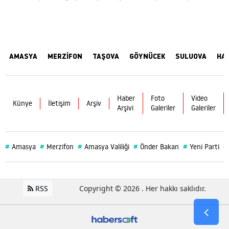
AMASYA
MERZİFON
TAŞOVA
GÖYNÜCEK
SULUOVA
HA
Haber
Foto
Video
Künye
İletişim
Arşiv
Arşivi
Galeriler
Galeriler
#
#
#
#
#
#
Amasya
Merzifon
Amasya Valiliği
Önder Bakan
Yeni Parti
RSS
Copyright © 2026 . Her hakkı saklıdır.