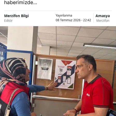
haberimizde…
Merzifon Bilgi
Amasya
Yayınlanma
08 Temmuz 2026 - 22:42
Editör
Merzifon