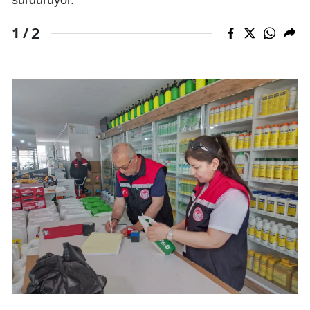
sürdürüyor.
2
1 /