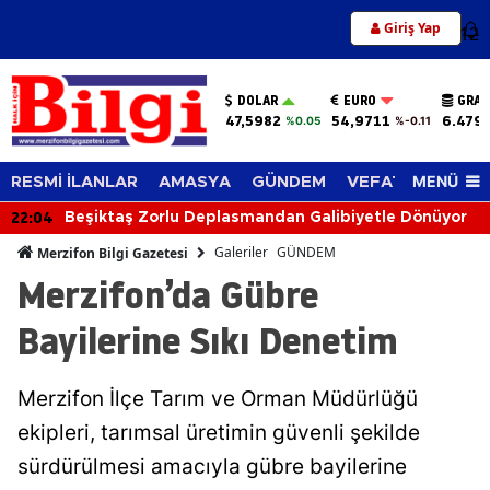
Giriş Yap
12
DOLAR
EURO
GRAM
47,5982
54,9711
6.479
%0.05
%-0.11
MENÜ
RESMİ İLANLAR
AMASYA
GÜNDEM
VEFAT EDENLER
22:04
Beşiktaş Zorlu Deplasmandan Galibiyetle Dönüyor
Galeriler
GÜNDEM
Merzifon Bilgi Gazetesi
Merzifon’da Gübre
Bayilerine Sıkı Denetim
Merzifon İlçe Tarım ve Orman Müdürlüğü
ekipleri, tarımsal üretimin güvenli şekilde
sürdürülmesi amacıyla gübre bayilerine