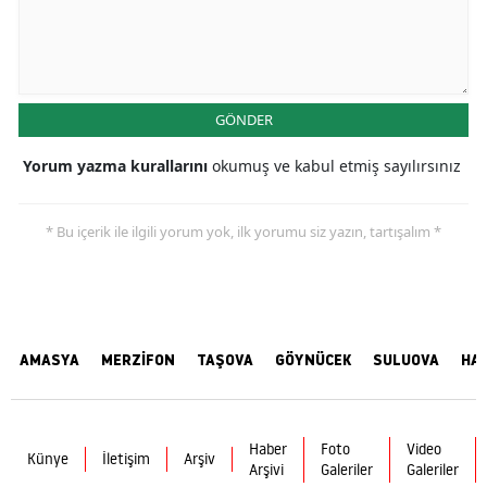
GÖNDER
Yorum yazma kurallarını
okumuş ve kabul etmiş sayılırsınız
* Bu içerik ile ilgili yorum yok, ilk yorumu siz yazın, tartışalım *
AMASYA
MERZİFON
TAŞOVA
GÖYNÜCEK
SULUOVA
HA
Haber
Foto
Video
Künye
İletişim
Arşiv
Arşivi
Galeriler
Galeriler