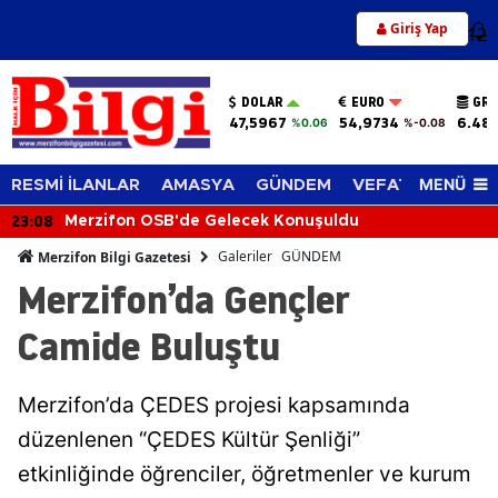
Giriş Yap
12
DOLAR
EURO
GRA
47,5967
54,9734
6.482
%0.06
%-0.08
MENÜ
RESMİ İLANLAR
AMASYA
GÜNDEM
VEFAT EDENLER
23:08
Merzifon OSB'de Gelecek Konuşuldu
Galeriler
GÜNDEM
Merzifon Bilgi Gazetesi
Merzifon’da Gençler
Camide Buluştu
Merzifon’da ÇEDES projesi kapsamında
düzenlenen “ÇEDES Kültür Şenliği”
etkinliğinde öğrenciler, öğretmenler ve kurum