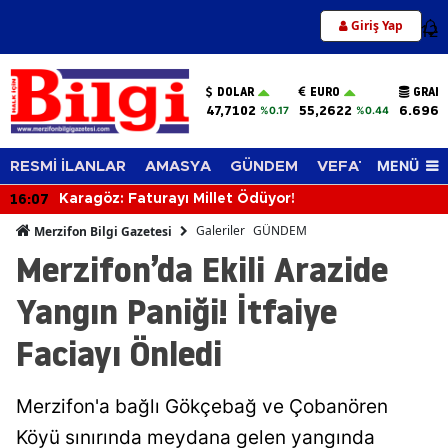
Giriş Yap
12
DOLAR
EURO
GRAM 
47,7102
55,2622
6.696,
%0.17
%0.44
MENÜ
RESMİ İLANLAR
AMASYA
GÜNDEM
VEFAT EDENLER
16:07
Karagöz: Faturayı Millet Ödüyor!
Galeriler
GÜNDEM
Merzifon Bilgi Gazetesi
Merzifon’da Ekili Arazide
Yangın Paniği! İtfaiye
Faciayı Önledi
Merzifon'a bağlı Gökçebağ ve Çobanören
Köyü sınırında meydana gelen yangında