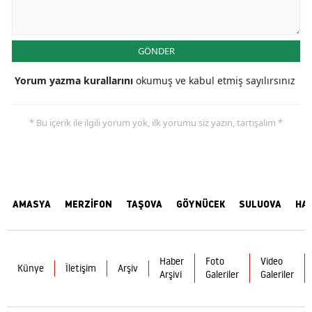
GÖNDER
Yorum yazma kurallarını
okumuş ve kabul etmiş sayılırsınız
* Bu içerik ile ilgili yorum yok, ilk yorumu siz yazın, tartışalım *
AMASYA
MERZİFON
TAŞOVA
GÖYNÜCEK
SULUOVA
HA
Haber
Foto
Video
Künye
İletişim
Arşiv
Arşivi
Galeriler
Galeriler