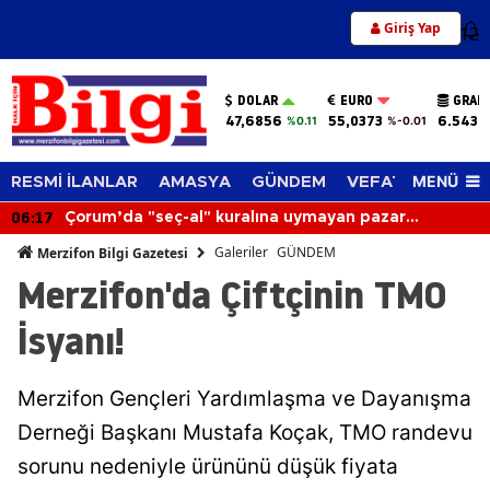
Giriş Yap
12
DOLAR
EURO
GRAM
47,6856
55,0373
6.543,
%0.11
%-0.01
MENÜ
RESMİ İLANLAR
AMASYA
GÜNDEM
VEFAT EDENLER
05:38
ralına uymayan pazar
Sağanak Düğünü Bastırd
tıldı
Üzerine Çöktü
Galeriler
GÜNDEM
Merzifon Bilgi Gazetesi
Merzifon'da Çiftçinin TMO
İsyanı!
Merzifon Gençleri Yardımlaşma ve Dayanışma
Derneği Başkanı Mustafa Koçak, TMO randevu
sorunu nedeniyle ürününü düşük fiyata