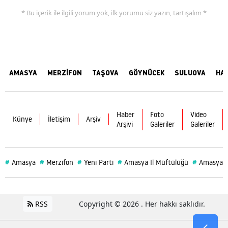
* Bu içerik ile ilgili yorum yok, ilk yorumu siz yazın, tartışalım *
AMASYA
MERZİFON
TAŞOVA
GÖYNÜCEK
SULUOVA
HA
Haber
Foto
Video
Künye
İletişim
Arşiv
Arşivi
Galeriler
Galeriler
#
#
#
#
#
Amasya
Merzifon
Yeni Parti
Amasya İl Müftülüğü
Amasya Va
RSS
Copyright © 2026 . Her hakkı saklıdır.