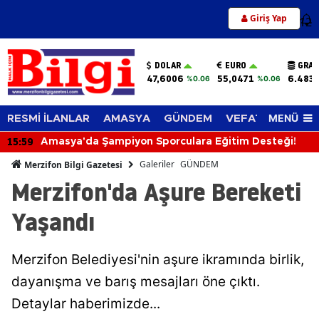
Giriş Yap
12
DOLAR
EURO
GRAM
47,6006
55,0471
6.483,
%0.06
%0.06
MENÜ
RESMİ İLANLAR
AMASYA
GÜNDEM
VEFAT EDENLER
15:59
Amasya'da Şampiyon Sporculara Eğitim Desteği!
Galeriler
GÜNDEM
Merzifon Bilgi Gazetesi
Merzifon'da Aşure Bereketi
Yaşandı
Merzifon Belediyesi'nin aşure ikramında birlik,
dayanışma ve barış mesajları öne çıktı.
Detaylar haberimizde...