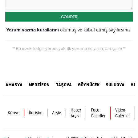
GÖNDER
Yorum yazma kurallarını
okumuş ve kabul etmiş sayılırsınız
* Bu içerik ile ilgili yorum yok, ilk yorumu siz yazın, tartışalım *
AMASYA
MERZİFON
TAŞOVA
GÖYNÜCEK
SULUOVA
HA
Haber
Foto
Video
Künye
İletişim
Arşiv
Arşivi
Galeriler
Galeriler