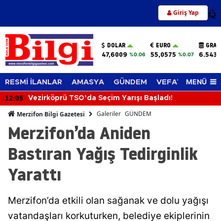
Giriş Yap
12
DOLAR
EURO
GRAM
47,6009
55,0575
6.543,
%0.06
%0.07
MENÜ
RESMİ İLANLAR
AMASYA
GÜNDEM
VEFAT EDENLER
12:05
Vezirköprü TSO’da Seçim Yarışı Başladı!
Galeriler
GÜNDEM
Merzifon Bilgi Gazetesi
Merzifon’da Aniden
Bastıran Yağış Tedirginlik
Yarattı
Merzifon’da etkili olan sağanak ve dolu yağışı
vatandaşları korkuturken, belediye ekiplerinin