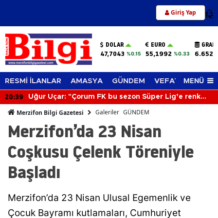
Giriş Yap
12
DOLAR
EURO
GRAM
47,7043
55,1992
6.652,
%0.15
%0.33
MENÜ
RESMİ İLANLAR
AMASYA
GÜNDEM
VEFAT EDENLER
20:39
Uğur Uçar: "Çorum FK bu sezon Süper Lig’e renk
katacak"
Galeriler
GÜNDEM
Merzifon Bilgi Gazetesi
Merzifon’da 23 Nisan
Coşkusu Çelenk Töreniyle
Başladı
Merzifon’da 23 Nisan Ulusal Egemenlik ve
Çocuk Bayramı kutlamaları, Cumhuriyet