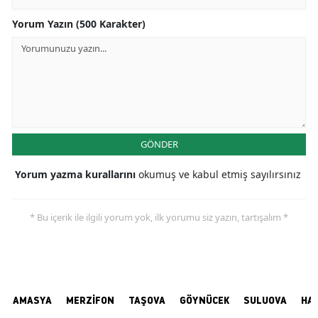
Yorum Yazın (500 Karakter)
GÖNDER
Yorum yazma kurallarını
okumuş ve kabul etmiş sayılırsınız
* Bu içerik ile ilgili yorum yok, ilk yorumu siz yazın, tartışalım *
AMASYA
MERZİFON
TAŞOVA
GÖYNÜCEK
SULUOVA
HA