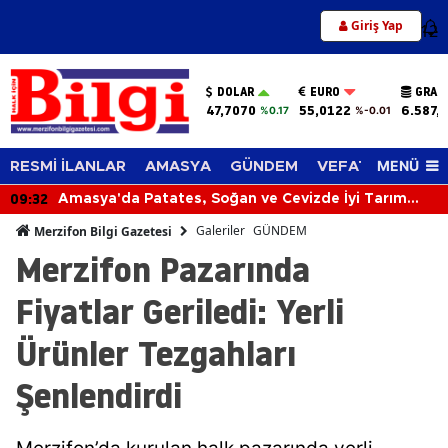
Giriş Yap
12
DOLAR
EURO
GRAM
47,7070
55,0122
6.587,
%0.17
%-0.01
MENÜ
RESMİ İLANLAR
AMASYA
GÜNDEM
VEFAT EDENLER
09:32
Amasya'da Patates, Soğan ve Cevizde İyi Tarım
Denetimi
Galeriler
GÜNDEM
Merzifon Bilgi Gazetesi
Merzifon Pazarında
Fiyatlar Geriledi: Yerli
Ürünler Tezgahları
Şenlendirdi