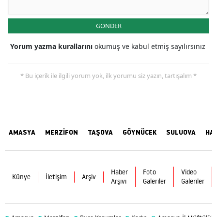
GÖNDER
Yorum yazma kurallarını
okumuş ve kabul etmiş sayılırsınız
* Bu içerik ile ilgili yorum yok, ilk yorumu siz yazın, tartışalım *
AMASYA
MERZİFON
TAŞOVA
GÖYNÜCEK
SULUOVA
HA
Haber
Foto
Video
Künye
İletişim
Arşiv
Arşivi
Galeriler
Galeriler