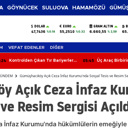
A
GÖYNÜCEK
SULUOVA
HAMAMÖZÜ
GÜMÜŞ
DOLAR
EURO
GRAM ALTIN
B
47,7436
55,2510
6.660,55
65
%0.18
%0.32
% 2,59
M
VEFAT EDENLER
DİĞER
:45
05:06
Üç Araç Birbirine Girdi: 1'i Ağır 2
Hafif Ticari Ara
Yaralı
Çocuk 5 Yaralı
ÜNDEM
Gümüşhacıköy Açık Ceza İnfaz Kurumu'nda Sosyal Tesis ve Resim Ser
y Açık Ceza İnfaz K
 ve Resim Sergisi Açıld
İnfaz Kurumu'nda hükümlülerin emeğiyle h