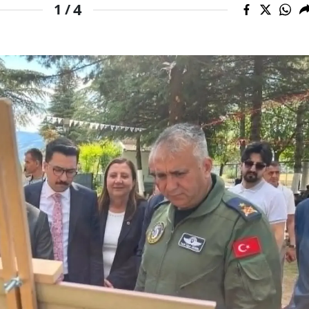
4
1 /