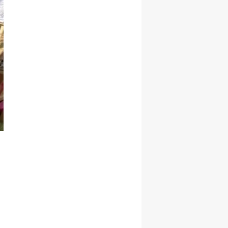
Malatya
Manisa
Kahramanmaraş
Mardin
Muğla
Muş
Nevşehir
Niğde
Ordu
Rize
Sakarya