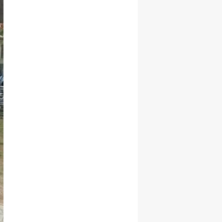
Yalova
Karabük
Kilis
Osmaniye
Düzce