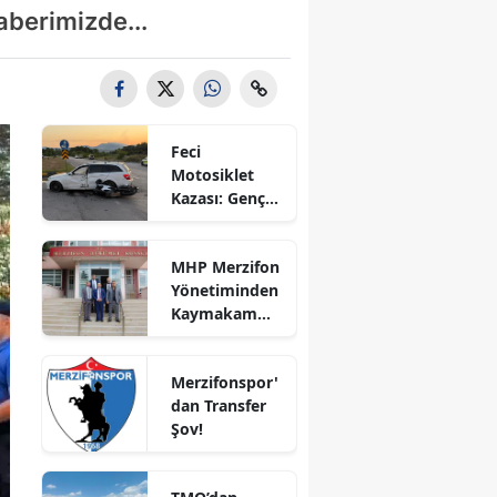
aberimizde...
Bilecik
Bingöl
Bitlis
Feci
Bolu
Motosiklet
Kazası: Genç
Burdur
Sürücü
Hayatını
Bursa
MHP Merzifon
Kaybetti
Yönetiminden
Çanakkale
Kaymakam
Ahmet
Çankırı
Karaaslan'a
Merzifonspor'
Ziyaret
Çorum
dan Transfer
Şov!
Denizli
Diyarbakır