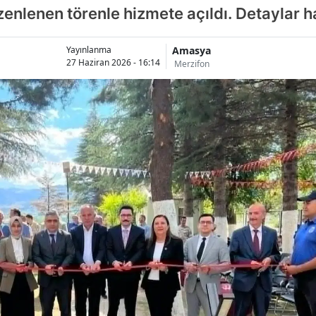
zenlenen törenle hizmete açıldı. Detaylar h
Amasya
Yayınlanma
27 Haziran 2026 - 16:14
Merzifon