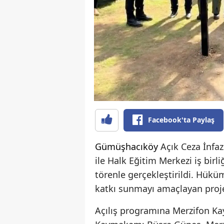
Facebook'ta Paylaş
Gümüşhacıköy
Açık Ceza İnfa
ile Halk Eğitim Merkezi iş birl
törenle gerçekleştirildi. Hükü
katkı sunmayı amaçlayan projel
Açılış programına Merzifon 