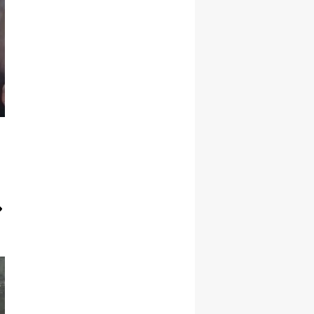
Yozgat
Zonguldak
Aksaray
Bayburt
Karaman
Kırıkkale
Batman
Şırnak
Bartın
Ardahan
Iğdır