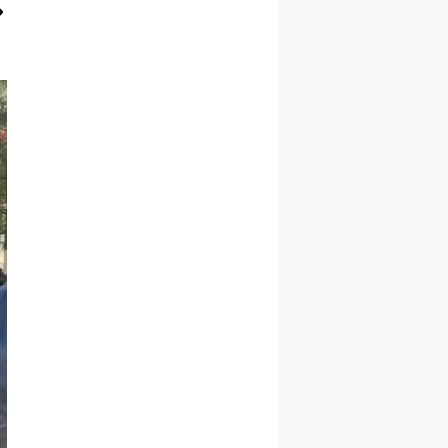
Samsun
Siirt
Sinop
Sivas
Tekirdağ
Tokat
Trabzon
Tunceli
Şanlıurfa
Uşak
Van