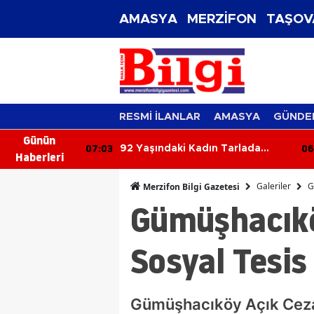
AMASYA
MERZİFON
TAŞOV
RESMİ İLANLAR
AMASYA
GÜNDE
Günün
06:24
05
n Tarlada
Kontrolden Çıkan Tır Bariyerlere
Haberleri
Bulundu
Çarptı
Galeriler
G
Merzifon Bilgi Gazetesi
Gümüşhacıkö
Sosyal Tesis
Gümüşhacıköy Açık Ceza 