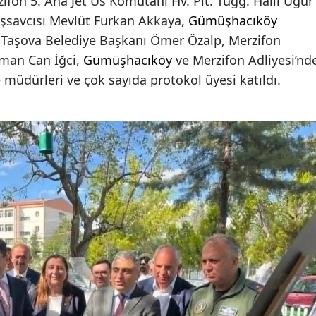
on 5. Ana Jet Üs Komutanı Hv. Plt. Tuğg. Halil Uğur
aşsavcısı Mevlüt Furkan Akkaya,
Gümüşhacıköy
 Taşova Belediye Başkanı Ömer Özalp, Merzifon
man Can İğci,
Gümüşhacıköy
ve Merzifon Adliyesi’nd
e müdürleri ve çok sayıda protokol üyesi katıldı.