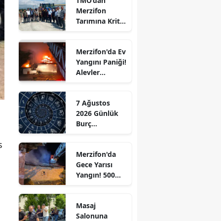
TMO’dan
Merzifon
Edirne
Tarımına Kritik
Ziyaret!
Elazığ
Merzifon'da Ev
Erzincan
Yangını Paniği!
Alevler
Erzurum
Büyümeden
Kontrol Altına
Eskişehir
7 Ağustos
Alındı
2026 Günlük
Gaziantep
Burç
Giresun
Yorumları:
s
Aşkta
Gümüşhane
Merzifon'da
Sürprizler,
Gece Yarısı
Parada Yeni
Hakkari
Yangın! 500
Fırsatlar
Saman Balyası
Kapıda!
Hatay
Kül Oldu
Masaj
Isparta
Salonuna