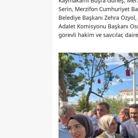
Kaymakamı Büşra Güneş, Merzif
Serin, Merzifon Cumhuriyet B
Belediye Başkanı Zehra Özyol,
Adalet Komisyonu Başkanı Os
görevli hakim ve savcılar, dair