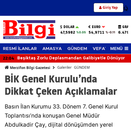
Giriş Yap
12
DOLAR
EURO
GRAM
47,5982
54,9711
6.479
%0.05
%-0.11
MENÜ
RESMİ İLANLAR
AMASYA
GÜNDEM
VEFAT EDENLER
21:50
Amasya Üniversitesi'nde Teknoloji Heyecanı
Galeriler
GÜNDEM
Merzifon Bilgi Gazetesi
BİK Genel Kurulu’nda
Dikkat Çeken Açıklamalar
Basın İlan Kurumu 33. Dönem 7. Genel Kurul
Toplantısı’nda konuşan Genel Müdür
Abdulkadir Çay, dijital dönüşümden yerel