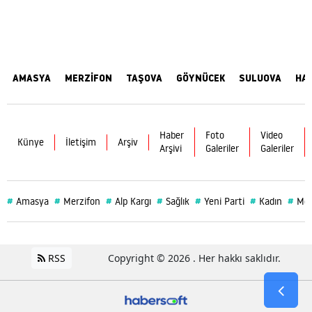
AMASYA
MERZİFON
TAŞOVA
GÖYNÜCEK
SULUOVA
HA
Haber
Foto
Video
Künye
İletişim
Arşiv
Arşivi
Galeriler
Galeriler
#
#
#
#
#
#
#
Amasya
Merzifon
Alp Kargı
Sağlık
Yeni Parti
Kadın
Mer
RSS
Copyright © 2026 . Her hakkı saklıdır.