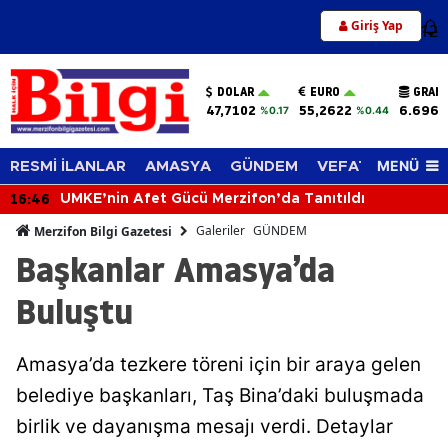
Giriş Yap
12
DOLAR
EURO
GRAM 
47,7102
55,2622
6.696,
%0.17
%0.44
MENÜ
RESMİ İLANLAR
AMASYA
GÜNDEM
VEFAT EDENLER
16:19
Merzifonspor'dan Kritik Hamle! 1 Milyon TL Yatırıldı,
Lig Başvurusu Tamamlandı
Galeriler
GÜNDEM
Merzifon Bilgi Gazetesi
Başkanlar Amasya’da
Buluştu
Amasya’da tezkere töreni için bir araya gelen
belediye başkanları, Taş Bina’daki buluşmada
birlik ve dayanışma mesajı verdi. Detaylar