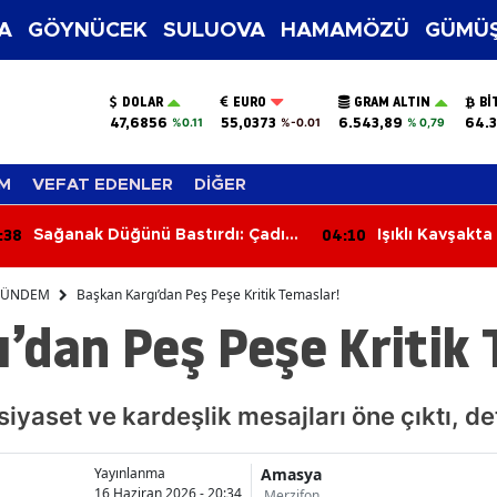
A
GÖYNÜCEK
SULUOVA
HAMAMÖZÜ
GÜMÜŞ
DOLAR
EURO
GRAM ALTIN
BI
47,6856
55,0373
6.543,89
64.3
%0.11
%-0.01
% 0,79
M
VEFAT EDENLER
DİĞER
04:10
03:59
Işıklı Kavşakta Kaza: 1 Kişi
Feci İş K
Yaralandı
Kalan Orm
Kaybetti
ÜNDEM
Başkan Kargı’dan Peş Peşe Kritik Temaslar!
’dan Peş Peşe Kritik 
iyaset ve kardeşlik mesajları öne çıktı, de
Amasya
Yayınlanma
16 Haziran 2026 - 20:34
Merzifon