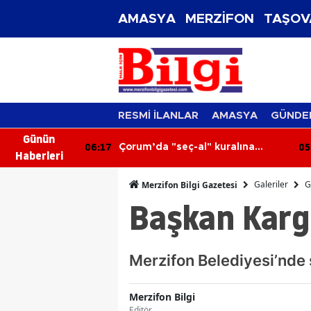
AMASYA
MERZİFON
TAŞOV
RESMİ İLANLAR
AMASYA
GÜNDE
Günün
05:38
-al" kuralına
Sağanak Düğünü Bastırdı: Çadır
Haberleri
r esnafının
Davetlilerin Üzerine Çöktü
ıldı
Galeriler
G
Merzifon Bilgi Gazetesi
Başkan Kargı
Merzifon Belediyesi’nde s
Merzifon Bilgi
Editör