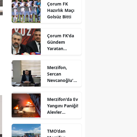
Çorum FK
Edirne
Hazırlık Maçı
Golsüz Bitti
Elazığ
Erzincan
Çorum FK'da
Gündem
Erzurum
Yaratan
Açıklamalar
Eskişehir
Merzifon,
a
Gaziantep
Sercan
Nevcanoğlu'n
Giresun
u Son
Yolculuğuna
Gümüşhane
Merzifon'da Ev
Uğurluyor
Yangını Paniği!
Hakkari
Alevler
Büyümeden
Hatay
Kontrol Altına
TMO’dan
Alındı
Isparta