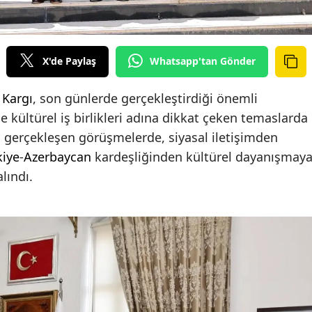
X'de Paylaş
Whatsapp'tan Gönder
 Kargı
, son günlerde gerçekleştirdiği önemli
e kültürel iş birlikleri adına dikkat çeken temaslarda
gerçekleşen görüşmelerde, siyasal iletişimden
kiye
-
Azerbaycan
kardeşliğinden kültürel dayanışmay
lındı.