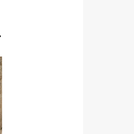
Malatya
Manisa
Kahramanmaraş
Mardin
Muğla
Muş
Nevşehir
Niğde
Ordu
Rize
Sakarya