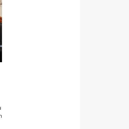
Samsun
Siirt
Sinop
Sivas
Tekirdağ
Tokat
Trabzon
l
Tunceli
Şanlıurfa
u
n
Uşak
Van