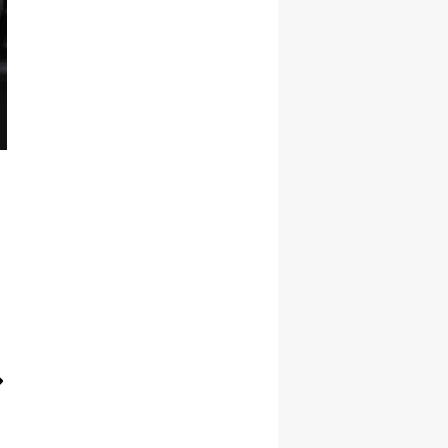
Yalova
Karabük
Kilis
Osmaniye
Düzce