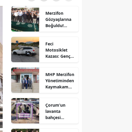
Bilecik
Merzifon
Bingöl
Gözyaşlarına
Boğuldu!
Bitlis
Sercan
Nevcanoğlu
Bolu
Feci
Son
Motosiklet
Yolculuğuna
Burdur
Kazası: Genç
Uğurlandı
Sürücü
Bursa
Hayatını
MHP Merzifon
Kaybetti
Çanakkale
Yönetiminden
Kaymakam
Çankırı
Ahmet
Karaaslan'a
Çorum
Çorum’un
Ziyaret
lavanta
Denizli
bahçesi
vatandaşların
Diyarbakır
gözdesi oldu