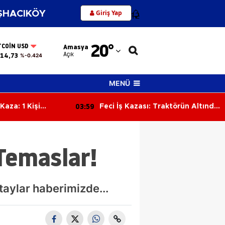
Giriş Yap
HACIKÖY
12
Adana
20
°
TCOIN USD
Amasya
Adıyaman
Açık
14,73
%-0.424
Afyonkarahisar
MENÜ
Ağrı
03:41
azası: Traktörün Altında
İki Motosiklet Çarpıştı: 3 Kişi
Amasya
an İşçisi Hayatını
Yaralandı
Ankara
Temaslar!
Antalya
Artvin
taylar haberimizde...
Aydın
Balıkesir