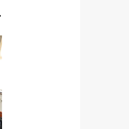
Yozgat
Zonguldak
Aksaray
Bayburt
Karaman
Kırıkkale
Batman
Şırnak
Bartın
Ardahan
Iğdır