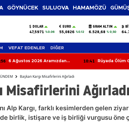
A
GÖYNÜCEK
SULUOVA
HAMAMÖZÜ
GÜMÜŞ
DOLAR
EURO
GRAM ALTIN
B
47,5971
55,0826
6.528,68
64.
%0.06
%0.12
% 0,50
M
VEFAT EDENLER
DİĞER
:41
10:34
Rüyada Ölüm Görmek Ne
Merzifon'da Ge
Anlama Gelir? İşte Rüyada
500 Saman Bal
Ölmenin ve Ölüm Haberi
ÜNDEM
Başkan Kargı Misafirlerini Ağırladı
Almanın Yorumu
 Misafirlerini Ağırlad
 Alp Kargı, farklı kesimlerden gelen ziyare
birlik, istişare ve iş birliği vurgusu öne ç