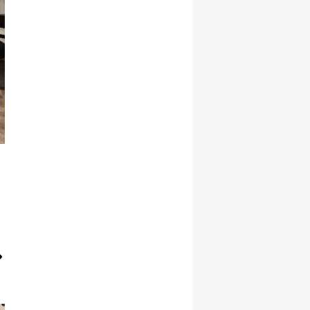
Yalova
Karabük
Kilis
Osmaniye
Düzce