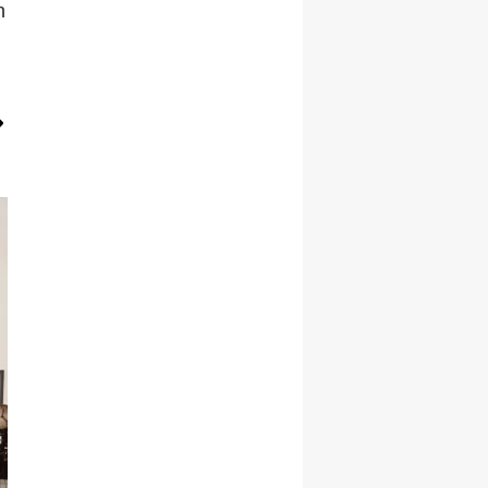
n
Yozgat
Zonguldak
Aksaray
Bayburt
Karaman
Kırıkkale
Batman
Şırnak
Bartın
Ardahan
Iğdır