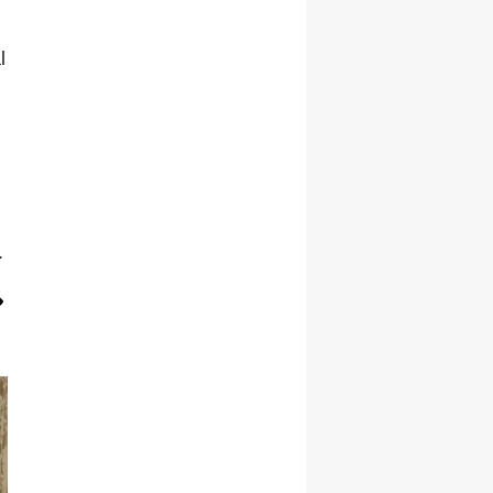
Malatya
l
Manisa
Kahramanmaraş
Mardin
Muğla
.
Muş
Nevşehir
Niğde
Ordu
Rize
Sakarya