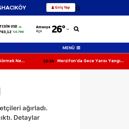
Giriş Yap
HACIKÖY
12
Adana
26
°
ITCOIN USD
Amasya
Adıyaman
Açık
763,12
%0.796
Afyonkarahisar
MENÜ
Ağrı
10:26
ce Yarısı Yangın!
Altın Rekora Koşuyor, Dolar ve
Amasya
yası Kül Oldu
Euro'da Yükseliş Sürüyor! 6
Ağustos 2026'da Piyasalar
Ankara
Hareketli
ı
Antalya
Artvin
tçileri ağırladı.
Aydın
ıktı. Detaylar
Balıkesir