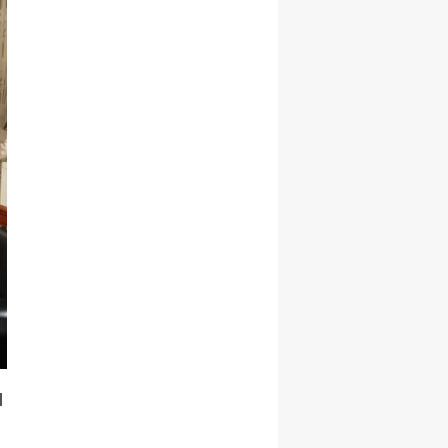
Samsun
Siirt
Sinop
Sivas
Tekirdağ
Tokat
Trabzon
Tunceli
Şanlıurfa
l
Uşak
Van