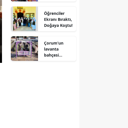
Ekmeğe Zam
Yok” Dedi
Mersin
Öğrenciler
Ekranı Bıraktı,
İstanbul
Doğaya Koştu!
İzmir
Çorum’un
Kars
lavanta
Kastamonu
bahçesi
vatandaşların
Kayseri
gözdesi oldu
Kırklareli
Kırşehir
Kocaeli
Konya
Kütahya