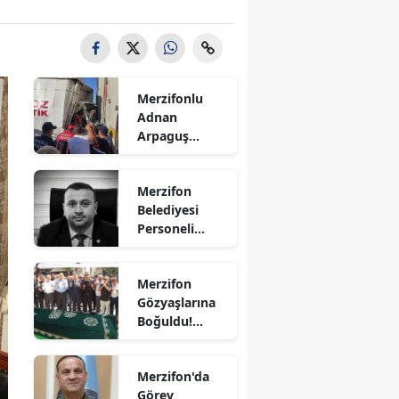
Bilecik
Bingöl
Bitlis
Merzifonlu
Adnan
Bolu
Arpaguş
Çorum'da Feci
Burdur
Kazada
Merzifon
Hayatını
Bursa
Belediyesi
Kaybetti
Personeli
Çanakkale
Sercan
Nevcanoğlu
Çankırı
Merzifon
Hayatını
Gözyaşlarına
Kaybetti
Çorum
Boğuldu!
Sercan
Denizli
Nevcanoğlu
Merzifon'da
Son
Diyarbakır
Görev
Yolculuğuna