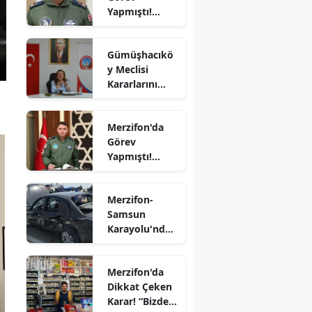
Yapmıştı!
Uğurlandı
Edirne
Orgeneral
Rafet Dalkıran
Elazığ
Gümüşhacıkö
Hava
y Meclisi
Kuvvetleri
Erzincan
Kararlarını
Komutanı
Aldı
Oldu
Erzurum
Merzifon'da
Eskişehir
Görev
Yapmıştı!
Gaziantep
Tümgeneral
Mete Kuş
Giresun
Merzifon-
Emekliliğe
Samsun
Sevk Edildi
Gümüşhane
Karayolu'nda
Kaza! İki
Hakkari
Otomobil
Merzifon'da
Çarpıştı
Hatay
Dikkat Çeken
Karar! “Bizde
Isparta