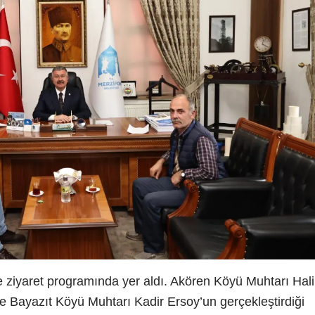
de ziyaret programında yer aldı. Akören Köyü Muhtarı Hali
 ve Bayazıt Köyü Muhtarı Kadir Ersoy’un gerçekleştirdiği