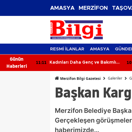
AMASYA
MERZİFON
TAŞOV
RESMİ İLANLAR
AMASYA
GÜNDE
Günün
10:56
10
ç ve Bakımlı
6 Ağustos 2026 Aramızdan
Haberleri
üzellik Sırrı
Ayrılanlar
Galeriler
G
Merzifon Bilgi Gazetesi
Başkan Kargı
Merzifon Belediye Başkanı
Gerçekleşen görüşmelerde 
haberimizde…