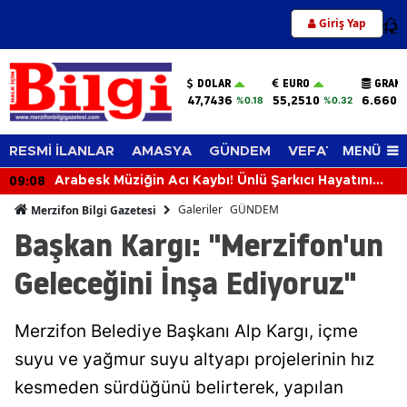
Giriş Yap
12
DOLAR
EURO
GRAM 
47,7436
55,2510
6.660,
%0.18
%0.32
MENÜ
RESMİ İLANLAR
AMASYA
GÜNDEM
VEFAT EDENLER
08:38
Amasya’da Sağlık Çalışanlarına Ayak Sağlığı ve
Yürüyüş Eğitimi
Galeriler
GÜNDEM
Merzifon Bilgi Gazetesi
Başkan Kargı: "Merzifon'un
Geleceğini İnşa Ediyoruz"
Merzifon Belediye Başkanı Alp Kargı, içme
suyu ve yağmur suyu altyapı projelerinin hız
kesmeden sürdüğünü belirterek, yapılan