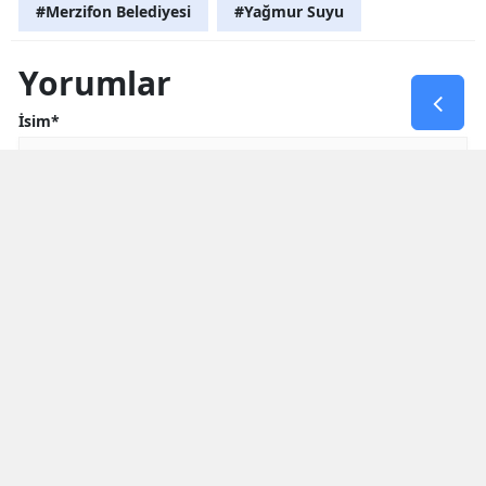
#Merzifon Belediyesi
#Yağmur Suyu
Yorumlar
İsim*
Yorum Yazın (500 Karakter)
GÖNDER
Yorum yazma kurallarını
okumuş ve kabul etmiş sayılırsınız