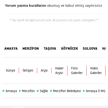
Yorum yazma kurallarını
okumuş ve kabul etmiş sayılırsınız
* Bu içerik ile ilgili yorum yok, ilk yorumu siz yazın, tartışalım *
AMASYA
MERZİFON
TAŞOVA
GÖYNÜCEK
SULUOVA
HA
Haber
Foto
Video
Künye
İletişim
Arşiv
Arşivi
Galeriler
Galeriler
#
#
#
#
#
Amasya
Merzifon
Sağlık
Merzifon Belediyesi
Amasya İl Müf