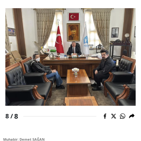
8
8 /
Muhabir: Demet SAĞAN