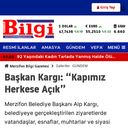
Giriş Yap
12
DOLAR
EURO
GRAM 
47,7436
55,2510
6.660,
%0.18
%0.32
MENÜ
RESMİ İLANLAR
AMASYA
GÜNDEM
VEFAT EDENLER
06:24
Kontrolden Çıkan Tır Bariyerlere Çarptı
Galeriler
GÜNDEM
Merzifon Bilgi Gazetesi
Başkan Kargı: “Kapımız
Herkese Açık”
Merzifon Belediye Başkanı Alp Kargı,
belediyeye gerçekleştirilen ziyaretlerde
vatandaşlar, esnaflar, muhtarlar ve siyasi