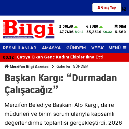
Giriş Yap
12
DOLAR
EURO
GRAM 
47,7436
55,2510
6.660,
%0.18
%0.32
MENÜ
RESMİ İLANLAR
AMASYA
GÜNDEM
VEFAT EDENLER
23:54
Merzifon Hırka Köyü'ndeki Büyük Yangın Kontrol
Altına Alındı
Galeriler
GÜNDEM
Merzifon Bilgi Gazetesi
Başkan Kargı: “Durmadan
Çalışacağız”
Merzifon Belediye Başkanı Alp Kargı, daire
müdürleri ve birim sorumlularıyla kapsamlı
değerlendirme toplantısı gerçekleştirdi. 2026