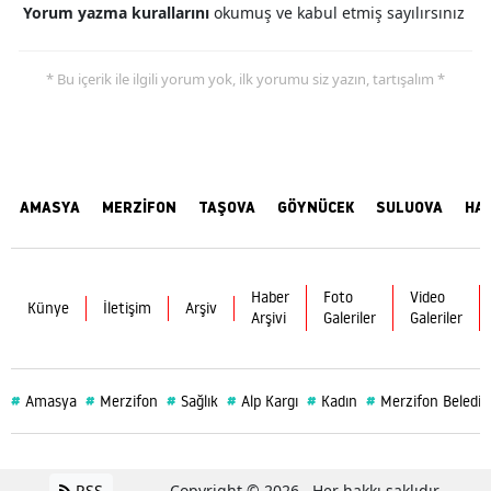
Yorum yazma kurallarını
okumuş ve kabul etmiş sayılırsınız
* Bu içerik ile ilgili yorum yok, ilk yorumu siz yazın, tartışalım *
AMASYA
MERZİFON
TAŞOVA
GÖYNÜCEK
SULUOVA
HA
Haber
Foto
Video
Künye
İletişim
Arşiv
Arşivi
Galeriler
Galeriler
#
#
#
#
#
#
Amasya
Merzifon
Sağlık
Alp Kargı
Kadın
Merzifon Belediy
RSS
Copyright © 2026 . Her hakkı saklıdır.