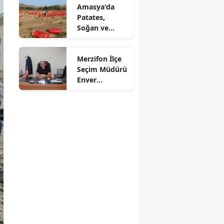
Amasya'da
Mersin
Patates,
Soğan ve
İstanbul
Cevizde İyi
Tarım
İzmir
Merzifon İlçe
Denetimi
Seçim Müdürü
Kars
Enver
Demirci'ye
Kastamonu
Veda! Yeni
Görev Yeri
Kayseri
Suluova Oldu
Kırklareli
Kırşehir
Kocaeli
Konya
Kütahya