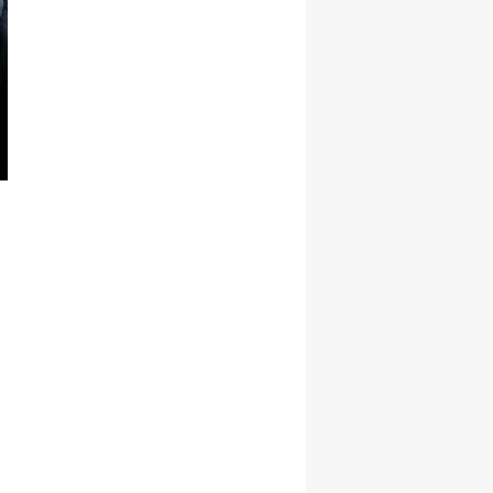
Yalova
Karabük
Kilis
Osmaniye
Düzce