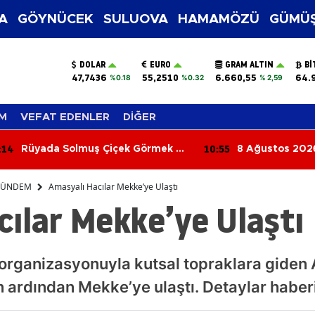
A
GÖYNÜCEK
SULUOVA
HAMAMÖZÜ
GÜMÜŞ
DOLAR
EURO
GRAM ALTIN
BI
47,7436
55,2510
6.660,55
64.
%0.18
%0.32
% 2,59
M
VEFAT EDENLER
DİĞER
:55
10:36
8 Ağustos 2026 Aramızdan
Altın ve Dövizd
Ayrılanlar
İşte 8 Ağustos
Fiyatları
ÜNDEM
Amasyalı Hacılar Mekke’ye Ulaştı
ılar Mekke’ye Ulaştı
ı organizasyonuyla kutsal topraklara giden 
in ardından Mekke’ye ulaştı. Detaylar habe