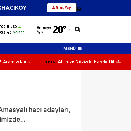
Giriş Yap
HACIKÖY
12
Adana
20
°
TCOIN USD
Amasya
Adıyaman
Açık
958,45
%0.933
Afyonkarahisar
MENÜ
Ağrı
10:17
e Hareketlilik!
Başkan Kargı’dan Kıbrıs
Amasya
 2026 Güncel
Gazisine Vefa
Ankara
Antalya
Artvin
Amasyalı hacı adayları,
Aydın
rimizde…
Balıkesir