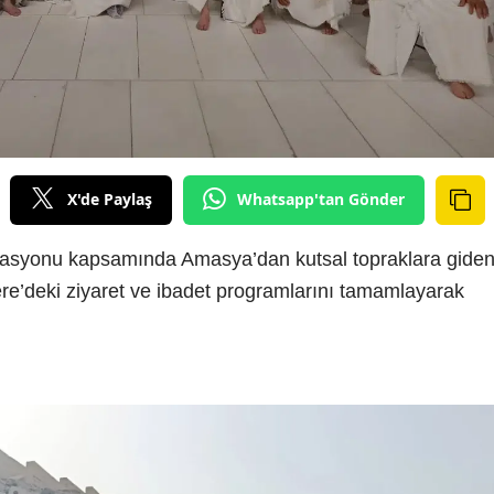
X'de Paylaş
Whatsapp'tan Gönder
izasyonu kapsamında Amasya’dan kutsal topraklara gide
re’deki ziyaret ve ibadet programlarını tamamlayarak