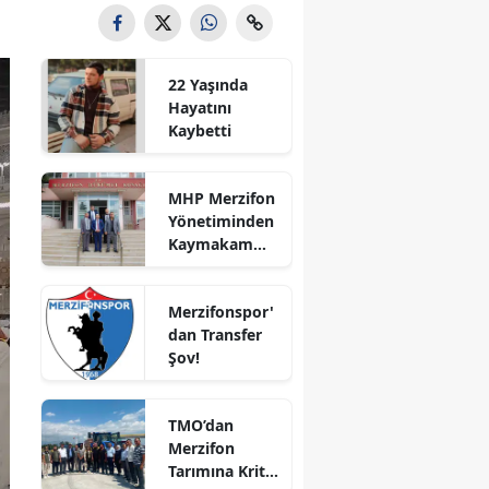
Bilecik
Bingöl
22 Yaşında
Hayatını
Bitlis
Kaybetti
Bolu
MHP Merzifon
Burdur
Yönetiminden
Kaymakam
Bursa
Ahmet
Karaaslan'a
Çanakkale
Merzifonspor'
Ziyaret
dan Transfer
Çankırı
Şov!
Çorum
TMO’dan
Denizli
Merzifon
Tarımına Kritik
Diyarbakır