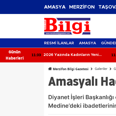
AMASYA
MERZİFON
TAŞOV
RESMİ İLANLAR
AMASYA
GÜNDE
Günün
11:14
10
ların Yeni
Rüyada Solmuş Çiçek Görmek Ne
Haberleri
ükleri Geri
Anlama Gelir? İşte Merak Edilen
Rüya
Galeriler
G
Merzifon Bilgi Gazetesi
Amasyalı Hac
Diyanet İşleri Başkanlığ
Medine’deki ibadetlerin