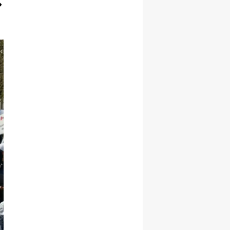
Yozgat
Zonguldak
Aksaray
Bayburt
Karaman
Kırıkkale
Batman
Şırnak
Bartın
Ardahan
Iğdır