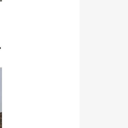
Malatya
Manisa
Kahramanmaraş
Mardin
Muğla
Muş
Nevşehir
Niğde
Ordu
Rize
Sakarya