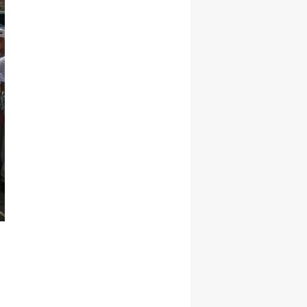
Samsun
Siirt
Sinop
Sivas
Tekirdağ
Tokat
Trabzon
Tunceli
Şanlıurfa
Uşak
Van