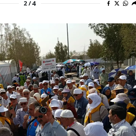
4
2 /