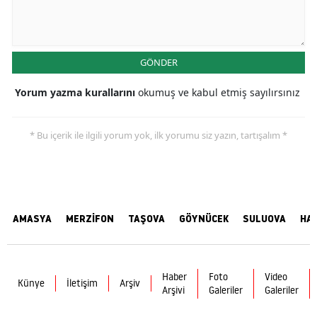
GÖNDER
Yorum yazma kurallarını
okumuş ve kabul etmiş sayılırsınız
* Bu içerik ile ilgili yorum yok, ilk yorumu siz yazın, tartışalım *
AMASYA
MERZİFON
TAŞOVA
GÖYNÜCEK
SULUOVA
HA
Haber
Foto
Video
Künye
İletişim
Arşiv
Arşivi
Galeriler
Galeriler