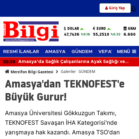
Giriş Yap
12
DOLAR
EURO
GRAM 
47,7436
55,2510
6.660,
%0.18
%0.32
MENÜ
RESMİ İLANLAR
AMASYA
GÜNDEM
VEFAT EDENLER
07:59
şanlarına Ayak Sağlığı ve
5 Katlı Binanın Çatısı
Galeriler
GÜNDEM
Merzifon Bilgi Gazetesi
Amasya'dan TEKNOFEST'e
Büyük Gurur!
Amasya Üniversitesi Gökkuzgun Takımı,
TEKNOFEST Savaşan İHA Kategorisi'nde
yarışmaya hak kazandı. Amasya TSO'dan