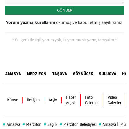
GÖNDER
Yorum yazma kurallarını
okumuş ve kabul etmiş sayılırsınız
* Bu içerik ile ilgili yorum yok, ilk yorumu siz yazın, tartışalım *
AMASYA
MERZİFON
TAŞOVA
GÖYNÜCEK
SULUOVA
HA
Haber
Foto
Video
Künye
İletişim
Arşiv
Arşivi
Galeriler
Galeriler
#
#
#
#
#
Amasya
Merzifon
Sağlık
Merzifon Belediyesi
Amasya İl Müf