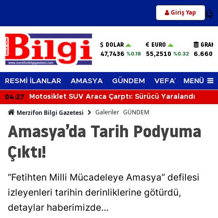
Giriş Yap
12
DOLAR
EURO
GRAM 
47,7436
55,2510
6.660,
%0.18
%0.32
MENÜ
RESMİ İLANLAR
AMASYA
GÜNDEM
VEFAT EDENLER
04:27
Motosiklet SUV Araca Çarptı: Sürücü Yaralandı
Galeriler
GÜNDEM
Merzifon Bilgi Gazetesi
Amasya’da Tarih Podyuma
Çıktı!
“Fetihten Milli Mücadeleye Amasya” defilesi
izleyenleri tarihin derinliklerine götürdü,
detaylar haberimizde...