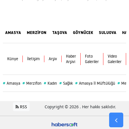
AMASYA
MERZİFON
TAŞOVA
GÖYNÜCEK
SULUOVA
HA
Haber
Foto
Video
Künye
İletişim
Arşiv
Arşivi
Galeriler
Galeriler
#
#
#
#
#
#
Amasya
Merzifon
Kadın
Sağlık
Amasya İl Müftülüğü
Merz
RSS
Copyright © 2026 . Her hakkı saklıdır.