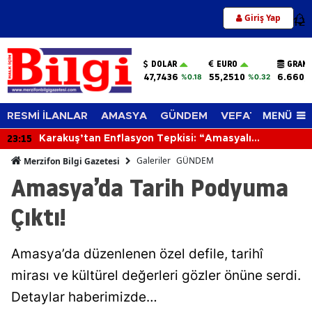
Giriş Yap
12
DOLAR
EURO
GRAM 
47,7436
55,2510
6.660,
%0.18
%0.32
MENÜ
RESMİ İLANLAR
AMASYA
GÜNDEM
VEFAT EDENLER
22:36
isi: “Amasyalı
Merzifon’un Kur’an Bülbüller
ıyor”
Galeriler
GÜNDEM
Merzifon Bilgi Gazetesi
Amasya’da Tarih Podyuma
Çıktı!
Amasya’da düzenlenen özel defile, tarihî
mirası ve kültürel değerleri gözler önüne serdi.
Detaylar haberimizde…