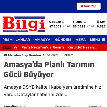
Giriş Yap
12
DOLAR
EURO
GRAM
47,6009
55,0598
6.515
%0.06
%0.08
MENÜ
RESMİ İLANLAR
AMASYA
GÜNDEM
VEFAT EDENLER
15:13
Yeni Parti Merzifon'da Resmen Kuruldu! Hasan
Caba'dan İlk Açıklama
Galeriler
GÜNDEM
Merzifon Bilgi Gazetesi
Amasya’da Planlı Tarımın
Gücü Büyüyor
Amasya DSYB kaliteli kaba yem üretimine hız
verdi. Detaylar haberimizde…
Merzifon Bilgi
Amasya
Yayınlanma