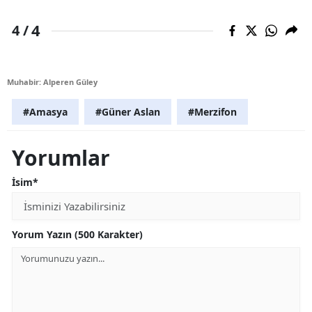
4
4 /
Muhabir: Alperen Güley
#Amasya
#Güner Aslan
#Merzifon
Yorumlar
İsim*
Yorum Yazın (500 Karakter)