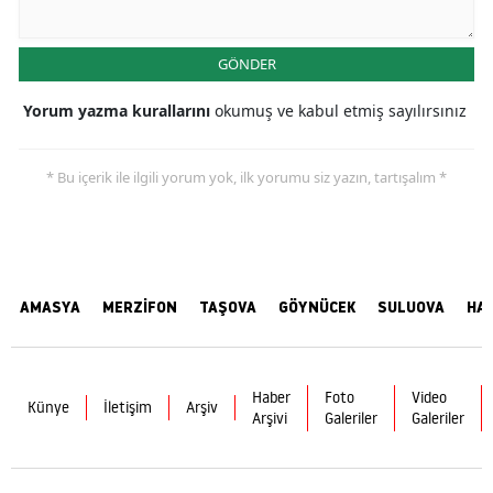
GÖNDER
Yorum yazma kurallarını
okumuş ve kabul etmiş sayılırsınız
* Bu içerik ile ilgili yorum yok, ilk yorumu siz yazın, tartışalım *
AMASYA
MERZİFON
TAŞOVA
GÖYNÜCEK
SULUOVA
HA
Haber
Foto
Video
Künye
İletişim
Arşiv
Arşivi
Galeriler
Galeriler