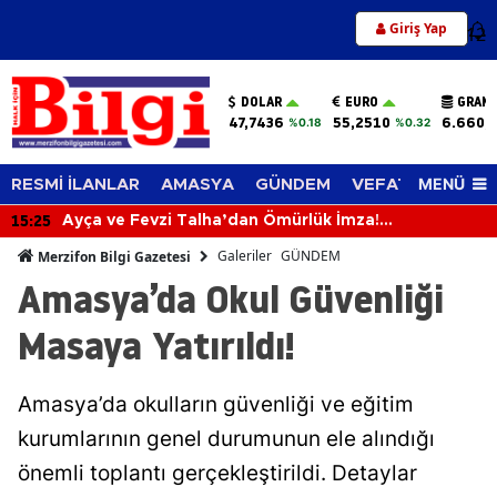
Giriş Yap
12
DOLAR
EURO
GRAM 
47,7436
55,2510
6.660,
%0.18
%0.32
MENÜ
RESMİ İLANLAR
AMASYA
GÜNDEM
VEFAT EDENLER
15:25
Ayça ve Fevzi Talha’dan Ömürlük İmza!
Mutluluklarına Sevenleri Ortak Oldu
Galeriler
GÜNDEM
Merzifon Bilgi Gazetesi
Amasya’da Okul Güvenliği
Masaya Yatırıldı!
Amasya’da okulların güvenliği ve eğitim
kurumlarının genel durumunun ele alındığı
önemli toplantı gerçekleştirildi. Detaylar