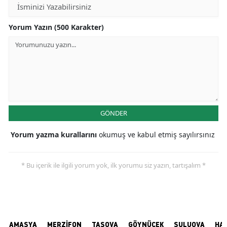
Yorum Yazın (500 Karakter)
GÖNDER
Yorum yazma kurallarını
okumuş ve kabul etmiş sayılırsınız
* Bu içerik ile ilgili yorum yok, ilk yorumu siz yazın, tartışalım *
AMASYA
MERZİFON
TAŞOVA
GÖYNÜCEK
SULUOVA
HA