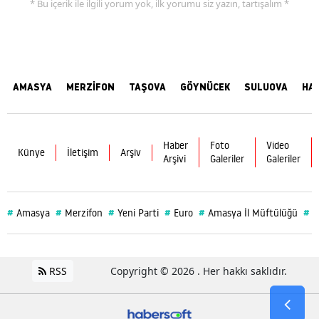
* Bu içerik ile ilgili yorum yok, ilk yorumu siz yazın, tartışalım *
AMASYA
MERZİFON
TAŞOVA
GÖYNÜCEK
SULUOVA
HA
Haber
Foto
Video
Künye
İletişim
Arşiv
Arşivi
Galeriler
Galeriler
#
#
#
#
#
#
Amasya
Merzifon
Yeni Parti
Euro
Amasya İl Müftülüğü
S
RSS
Copyright © 2026 . Her hakkı saklıdır.