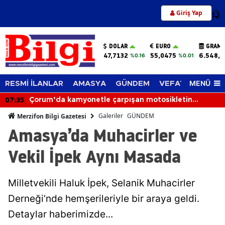
Giriş Yap
12
DOLAR
EURO
GRAM 
47,7132
55,0475
6.548,6
%0.16
%0.01
MENÜ
RESMİ İLANLAR
AMASYA
GÜNDEM
VEFAT EDENLER
07:35
Çorum’da kamyonetle çarpışan motosikletin
sürücüsü hayatını kaybetti
Galeriler
GÜNDEM
Merzifon Bilgi Gazetesi
Amasya’da Muhacirler ve
Vekil İpek Aynı Masada
Milletvekili Haluk İpek, Selanik Muhacirler
Derneği’nde hemşerileriyle bir araya geldi.
Detaylar haberimizde...